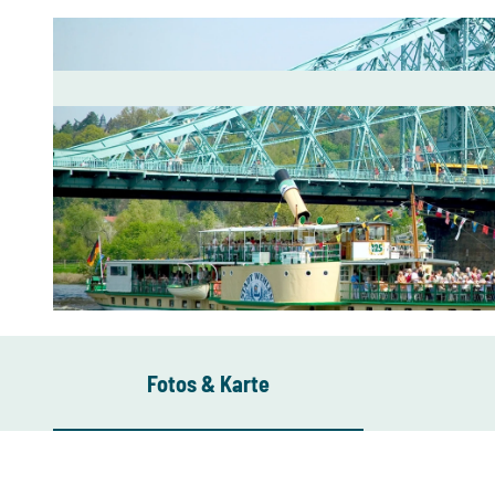
© DMG/Sylvio Dittrich (DML-BY), Dresden Elbland |
CC-BY
Fotos & Karte