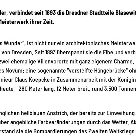
r, verbindet seit 1893 die Dresdner Stadtteile Blasewi
Meisterwerk ihrer Zeit.
s Wunder", ist nicht nur ein architektonisches Meisterwe
von Dresden. Seit 1893 überspannt sie die Elbe und verb
 zwei ehemalige Villenvororte mit ganz eigenem Charme. 
ches Novum: eine sogenannte "versteifte Hängebrücke" o
enieur Claus Koepcke in Zusammenarbeit mit der Königin
eute – 280 Meter lang, 12 Meter breit, rund 3.500 Tonne
glichen hellblauen Anstrich, der bereits zur Einweihung
über angebliche Farbveränderungen durch das Wetter. Al
erstand sie die Bombardierungen des Zweiten Weltkriegs