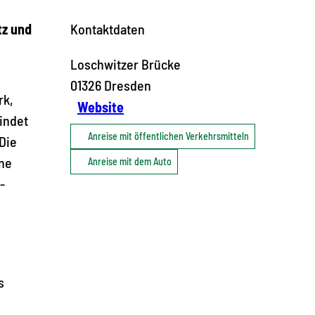
tz und
Kontaktdaten
Loschwitzer Brücke
01326
Dresden
rk,
Website
indet
Anreise mit öffentlichen Verkehrsmitteln
Die
hne
Anreise mit dem Auto
-
n
s