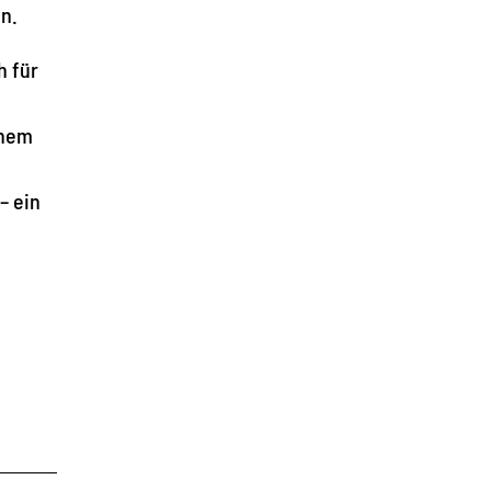
n.
h für
chem
– ein