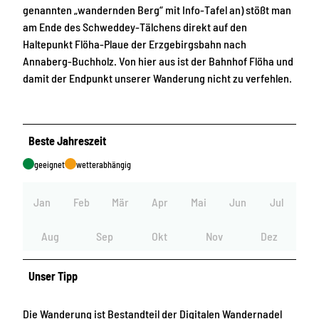
genannten „wandernden Berg“ mit Info-Tafel an) stößt man
am Ende des Schweddey-Tälchens direkt auf den
Haltepunkt Flöha-Plaue der Erzgebirgsbahn nach
Annaberg-Buchholz. Von hier aus ist der Bahnhof Flöha und
damit der Endpunkt unserer Wanderung nicht zu verfehlen.
Beste Jahreszeit
geeignet
wetterabhängig
Jan
Feb
Mär
Apr
Mai
Jun
Jul
Aug
Sep
Okt
Nov
Dez
Unser Tipp
Die Wanderung ist Bestandteil der Digitalen Wandernadel