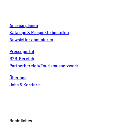
k
a
s
n
m
t
Anreise planen
Kataloge & Prospekte bestellen
Newsletter abonnieren
Presseportal
B2B-Bereich
Partnerbereich/Tourismusnetzwerk
Über uns
Jobs & Karriere
Rechtliches