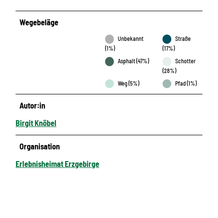
Wegebeläge
Unbekannt
Straße
(1%)
(17%)
Asphalt (47%)
Schotter
(28%)
Weg (5%)
Pfad (1%)
Autor:in
Birgit Knöbel
Organisation
Erlebnisheimat Erzgebirge