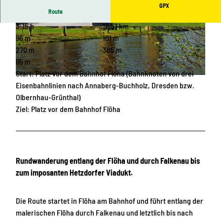
GPX
Route
3:15 h
12,51 km
© Hans Weiske
© Birgit Knöbel, Erlebnisheimat Erzgebirge
96 m
101 m
270 m
365 m
95 m
Start: Platz vor dem Bahnhof Flöha (Bahnknoten von drei
© Hans Weiske
Eisenbahnlinien nach Annaberg-Buchholz, Dresden bzw.
Olbernhau-Grünthal)
Ziel: Platz vor dem Bahnhof Flöha
Rundwanderung entlang der Flöha und durch Falkenau bis
zum imposanten Hetzdorfer Viadukt.
Die Route startet in Flöha am Bahnhof und führt entlang der
malerischen Flöha durch Falkenau und letztlich bis nach