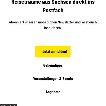
Reiseträume aus Sachsen direkt ins
i
e
k
Postfach
n
e
i
n
n
S
Abonniert unseren monatlichen Newsletter und lasst euch
a
inspirieren.
c
h
s
e
n
Jetzt anmelden!
Geheimtipps
Veranstaltungen & Events
Angebote