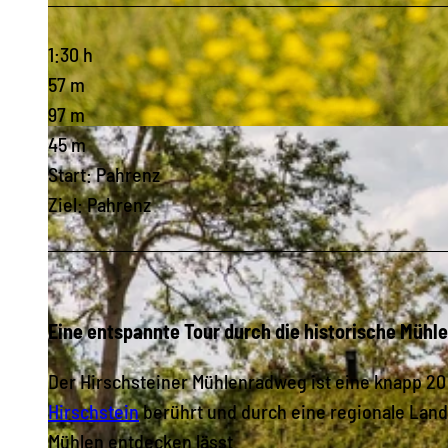
1:30 h
57 m
97 m
© Stephan Böhlig, Dresden Elbland |
CC0
45 m
Start: Pahrenz
Ziel: Pahrenz
Eine entspannte Tour durch die historische Mühle
Der Hirschsteiner Mühlenradweg ist eine knapp 20 K
Hirschstein
berührt und durch eine regionale Lands
Mühlen entdecken lässt.