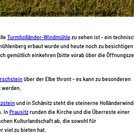
 spannende Einblicke in die Historie der einstigen
lle
Turmholländer-Windmühle
zu sehen ist - ein technis
ühlenberg erbaut wurde und heute noch zu besichtigen 
h gemütlich einkehren (bitte vorab über die Öffnungsze
irschstein
über der Elbe thront – es kann zu besonderen
t werden.
uzstein
und in Schänitz steht die steinerne Holländerwin
. In
Prausitz
runden die Kirche und die Überreste einer
chen Kulturlandschaft ab, die sowohl für
 viel zu bieten hat.