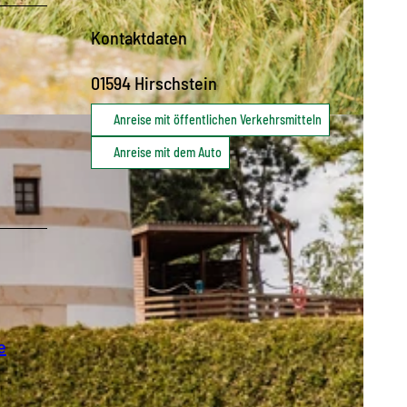
Kontaktdaten
01594
Hirschstein
Anreise mit öffentlichen Verkehrsmitteln
Anreise mit dem Auto
e