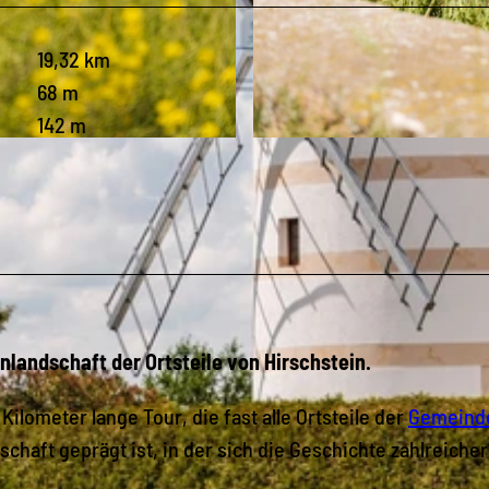
19,32 km
68 m
142 m
© Stephan Böhlig, Dresden Elbland |
CC0
nlandschaft der Ortsteile von Hirschstein.
ilometer lange Tour, die fast alle Ortsteile der
Gemeind
chaft geprägt ist, in der sich die Geschichte zahlreicher