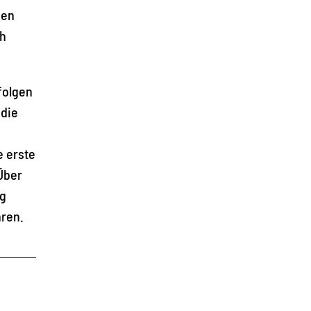
gen
ch
folgen
 die
e erste
Über
eg
hren.