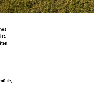
ches
ist.
iten
dmühle,