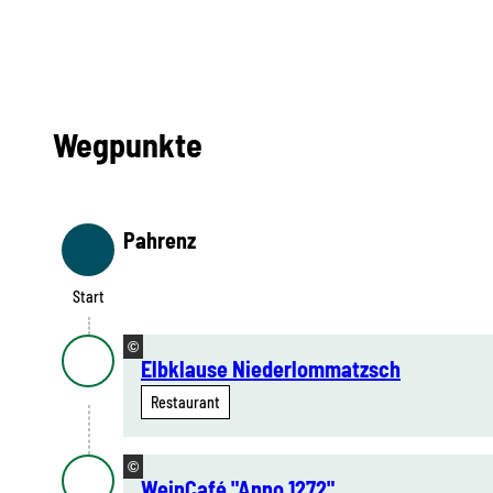
Wegpunkte
Pahrenz
Start
Start
©
Elbklause Niederlommatzsch
Restaurant
©
WeinCafé "Anno 1272"