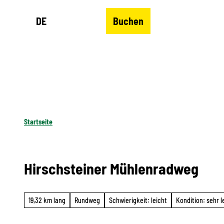
Z
DE
Buchen
u
Merkzettel
Suche
Menü
m
I
n
h
a
l
Startseite
t
Hirschsteiner Mühlenradweg
19,32 km lang
Rundweg
Schwierigkeit: leicht
Kondition: sehr l