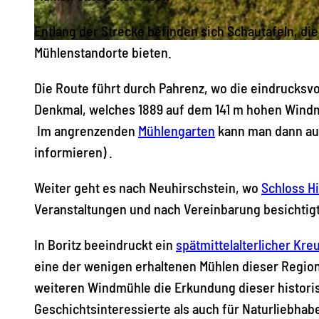
Entlang der Strecke befinden sich Schautafeln, die
© Stephan Böhlig, Dresden Elbland |
CC0
Mühlenstandorte bieten.
Die Route führt durch Pahrenz, wo die eindrucksvo
Denkmal, welches 1889 auf dem 141 m hohen Windm
Im angrenzenden
Mühlengarten
kann man dann auc
informieren) .
Weiter geht es nach Neuhirschstein, wo
Schloss H
Veranstaltungen und nach Vereinbarung besichtig
In Boritz beeindruckt ein
spätmittelalterlicher Kre
eine der wenigen erhaltenen Mühlen dieser Region
weiteren Windmühle die Erkundung dieser historis
Geschichtsinteressierte als auch für Naturliebhaber