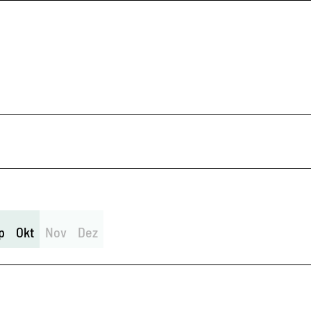
p
Okt
Nov
Dez