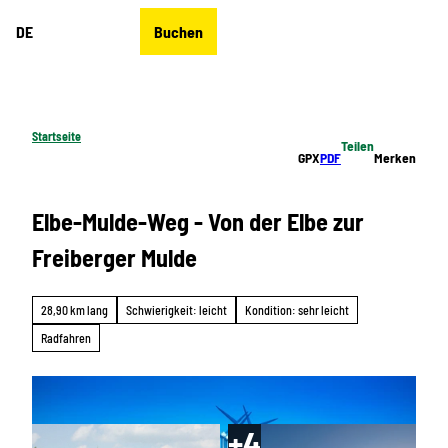
Z
DE
Buchen
u
Merkzettel
Suche
Menü
m
I
n
h
Startseite
Teilen
a
GPX
PDF
Merken
l
t
Elbe-Mulde-Weg - Von der Elbe zur
Freiberger Mulde
28,90 km lang
Schwierigkeit: leicht
Kondition: sehr leicht
Radfahren