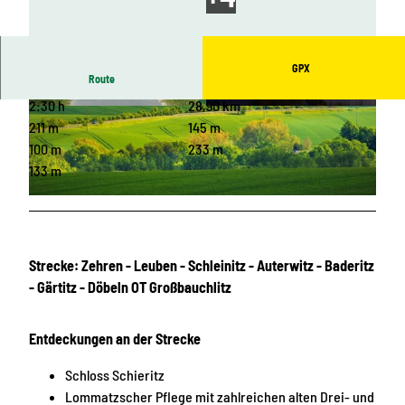
GPX
Route
2:30 h
28,90 km
© Ulrike Friedl-von Thun, Gramann, Conny Petr
© Ulrike Friedl-von Thun, Dresden Elbland, Co
at
nny Petrat
211 m
145 m
100 m
233 m
133 m
© Rainer Weisflog, Dresden Elbland
Strecke:
Zehren - Leuben - Schleinitz - Auterwitz - Baderitz
- Gärtitz - Döbeln OT Großbauchlitz
Entdeckungen an der Strecke
Schloss Schieritz
Lommatzscher Pflege mit zahlreichen alten Drei- und