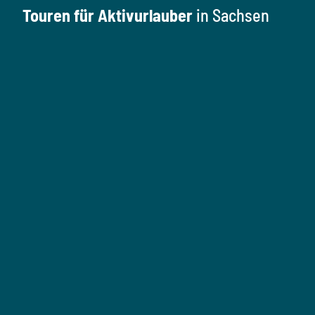
Touren für Aktivurlauber
in Sachsen
W
a
n
W