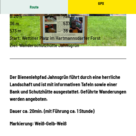
GPX
Route
0:20 h
758 m
© Christfried Nicolaus, Hartmannsdorf, Erlebni
© Christfried Nicolaus, Hartmannsdorf, Erlebni
sheimat Erzgebirge
sheimat Erzgebirge
36 m
537 m
573 m
36 m
Start: Wettiner Platz im Hartmannsdorfer Forst
Ziel: Wanderschutzhütte Jahnsgrün
© Christfried Nicolaus, Hartmannsdorf, Erlebnisheimat Erzgebirge
Der Bienenlehpfad Jahnsgrün führt durch eine herrliche
Landschaft und ist mit informativen Tafeln sowie einer
Bank und Schutzhütte ausgestattet. Geführte Wanderungen
werden angeboten.
Dauer ca. 20min. (mit Führung ca. 1 Stunde)
Markierung: Weiß-Gelb-Weiß