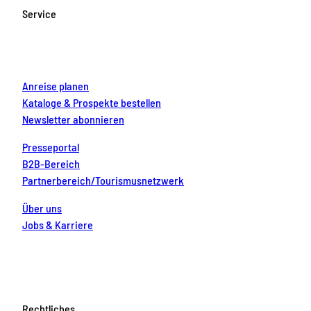
o
g
b
r
d
Service
o
r
e
e
i
k
a
s
n
m
t
Anreise planen
Kataloge & Prospekte bestellen
Newsletter abonnieren
Presseportal
B2B-Bereich
Partnerbereich/Tourismusnetzwerk
Über uns
Jobs & Karriere
Rechtliches