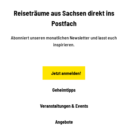
e
b
c
Reiseträume aus Sachsen direkt ins
k
i
e
k
Postfach
n
e
i
n
n
S
Abonniert unseren monatlichen Newsletter und lasst euch
a
inspirieren.
c
h
s
e
n
Jetzt anmelden!
Geheimtipps
Veranstaltungen & Events
Angebote