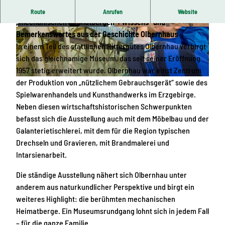
Zwischen „nützlichem Gebrauchsgerät“ und
Route
Anrufen
Website
„mechanischen Heimatbergen“: Wissens- und
M
© Museum Olbernhau
Bemerkenswertes aus der Geschichte Olbernhaus
u
In einem Teil des stattlichen Rittergutes Olbernhau verbirgt
s
sich das gleichnamige Museum, das seit seiner Eröffnung
e
1957 stetig erweitert wurde. Olbernhau war einst Zentrum
u
der Produktion von „nützlichem Gebrauchsgerät“ sowie des
© Museum Olbernhau
m
Spielwarenhandels und Kunsthandwerks im Erzgebirge.
O
Neben diesen wirtschaftshistorischen Schwerpunkten
l
befasst sich die Ausstellung auch mit dem Möbelbau und der
b
Galanterietischlerei, mit dem für die Region typischen
e
Drechseln und Gravieren, mit Brandmalerei und
r
Intarsienarbeit.
n
Die ständige Ausstellung nähert sich Olbernhau unter
h
anderem aus naturkundlicher Perspektive und birgt ein
a
weiteres Highlight: die berühmten mechanischen
u
Heimatberge. Ein Museumsrundgang lohnt sich in jedem Fall
– für die ganze Familie.