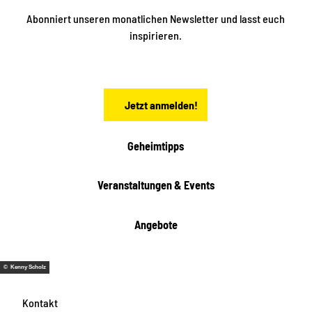
e
t
i
Abonniert unseren monatlichen Newsletter und lasst euch
s
n
inspirieren.
c
s
t
h
ä
ö
d
n
t
Jetzt anmelden!
e
h
e
i
Geheimtipps
t
e
Veranstaltungen & Events
n
Angebote
© Kenny Scholz
Kontakt