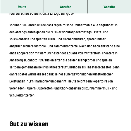
Seit über 100 Jahren gehört Orchester fest zur
Route
Anrufen
Website
Kulturlandschaft des Erzgebirges.
Vor über 120 Jahren wurde das Erzgebirgische Philharmonie Aue gegründet. In
den Anfangsjahren gaben die Musiker Sonntagnachmittags-, Platz- und
Volkskonzerte und spielten Turm- und Kirchenmusiken, später immer
anspruchsvollere Sinfonie- und Kammerkonzerte. Nach und nach entstand eine
enge Kooperation mit dem Orchester des Eduard-von-Winterstein-Theaters in
Annaberg-Buchholz. 1997 fusionierten die beiden Klangkörper und spielen
seitdem gemeinsam bei Musiktheateraufführungen als Theaterorchester. Zehn
Jahre später wurde dieses dank seiner außergewöhnlichen künstlerischen
Leistungen in „Philharmonie" umbenannt. Heute reicht sein Repertoire von
Serenaden-, Opern-, Operetten- und Chorkonzerten bis zur Kammermusik und
Schülerkonzerten.
Gut zu wissen