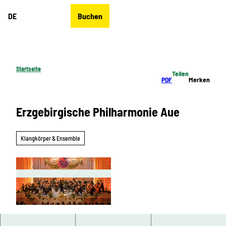
Z
DE
Buchen
u
Merkzettel
Suche
Menü
m
I
n
h
Startseite
Teilen
a
PDF
Merken
l
t
Erzgebirgische Philharmonie Aue
Klangkörper & Ensemble
© Dieter Knoblauch