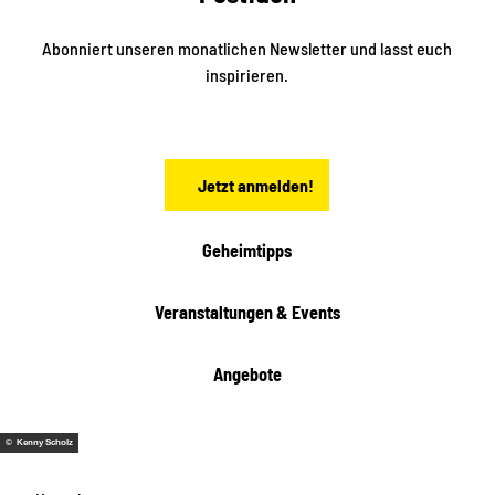
d
l
e
t
i
Abonniert unseren monatlichen Newsletter und lasst euch
s
n
inspirieren.
c
s
t
h
ä
ö
d
n
t
Jetzt anmelden!
e
h
e
i
Geheimtipps
t
e
Veranstaltungen & Events
n
Angebote
© Kenny Scholz