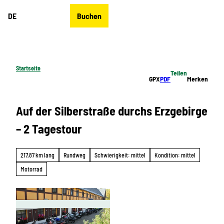
Z
DE
Buchen
u
Merkzettel
Suche
Menü
m
I
n
h
Startseite
Teilen
a
GPX
PDF
Merken
l
t
Auf der Silberstraße durchs Erzgebirge
– 2 Tagestour
217,87 km lang
Rundweg
Schwierigkeit: mittel
Kondition: mittel
Motorrad