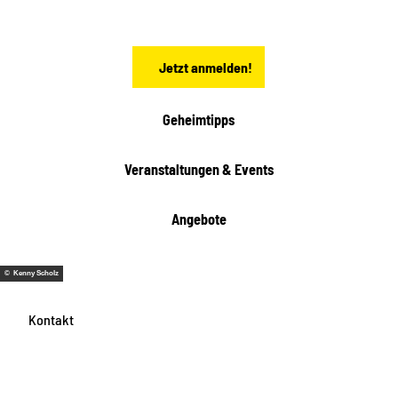
h
s
e
n
Jetzt anmelden!
Geheimtipps
Veranstaltungen & Events
Angebote
© Kenny Scholz
Kontakt