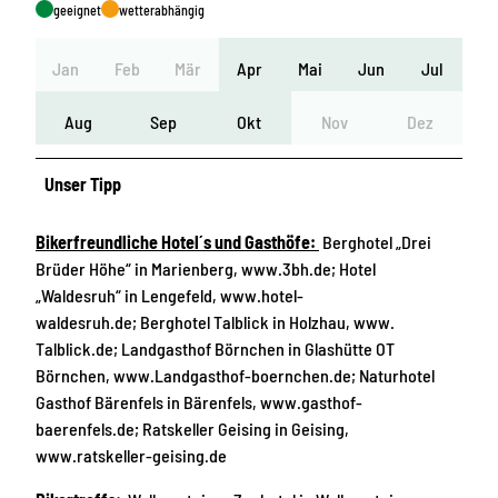
geeignet
wetterabhängig
Jan
Feb
Mär
Apr
Mai
Jun
Jul
Aug
Sep
Okt
Nov
Dez
Unser Tipp
Bikerfreundliche Hotel´s und Gasthöfe:
Berghotel „Drei
Brüder Höhe“ in Marienberg, www.3bh.de; Hotel
„Waldesruh“ in Lengefeld, www.hotel-
waldesruh.de; Berghotel Talblick in Holzhau, www.
Talblick.de; Landgasthof Börnchen in Glashütte OT
Börnchen, www.Landgasthof-boernchen.de; Naturhotel
Gasthof Bärenfels in Bärenfels, www.gasthof-
baerenfels.de; Ratskeller Geising in Geising,
www.ratskeller-geising.de