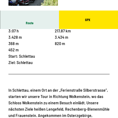
© Silvia Wiltzsch, Naturhotel Gasthof Bärenfels
GPX
Route
3:07 h
217,87 km
3.428 m
3.434 m
368 m
820 m
452 m
Start: Schlettau
Ziel: Schlettau
In Schlettau, einem Ort an der „Ferienstraße Silberstrasse“,
starten wir unsere Tour in Richtung Wolkenstein, wo das
Schloss Wolkenstein zu einem Besuch einlädt. Unsere
nächsten Ziele heißen Lengefeld, Rechenberg-Bienenmühle
und Frauenstein. Angekommen im Osterzgebirge,