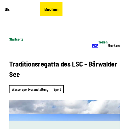
Z
DE
Buchen
u
Merkzettel
Suche
Menü
m
I
n
h
Startseite
Teilen
a
PDF
Merken
l
t
Traditionsregatta des LSC - Bärwalder
See
Wassersportveranstaltung
Sport