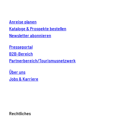
k
a
s
n
m
t
Anreise planen
Kataloge & Prospekte bestellen
Newsletter abonnieren
Presseportal
B2B-Bereich
Partnerbereich/Tourismusnetzwerk
Über uns
Jobs & Karriere
Rechtliches