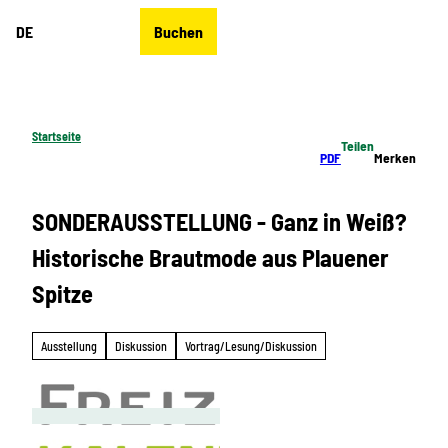
Z
DE
Buchen
u
Merkzettel
Suche
Menü
m
I
n
h
Startseite
Teilen
a
PDF
Merken
l
t
SONDERAUSSTELLUNG - Ganz in Weiß?
Historische Brautmode aus Plauener
Spitze
Ausstellung
Diskussion
Vortrag/Lesung/Diskussion