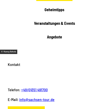
e
i
Geheimtipps
t
e
Veranstaltungen & Events
n
Angebote
© Kenny Scholz
Kontakt
Telefon:
+49 (0)351 491700
E-Mail:
info@sachsen-tour.de