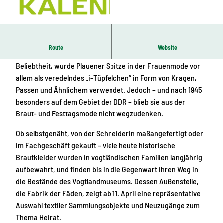
© Landratsamt Vogtlandkreis, Susann Schmidt
|
CC-BY-ND
Route
Website
Seit dem Ersten Weltkrieg, nach dem Höhepunkt ihrer
Beliebtheit, wurde Plauener Spitze in der Frauenmode vor
allem als veredelndes „i-Tüpfelchen“ in Form von Kragen,
Passen und Ähnlichem verwendet. Jedoch – und nach 1945
besonders auf dem Gebiet der DDR – blieb sie aus der
Braut- und Festtagsmode nicht wegzudenken.
Ob selbstgenäht, von der Schneiderin maßangefertigt oder
im Fachgeschäft gekauft – viele heute historische
Brautkleider wurden in vogtländischen Familien langjährig
aufbewahrt, und finden bis in die Gegenwart ihren Weg in
die Bestände des Vogtlandmuseums. Dessen Außenstelle,
die Fabrik der Fäden, zeigt ab 11. April eine repräsentative
Auswahl textiler Sammlungsobjekte und Neuzugänge zum
Thema Heirat.