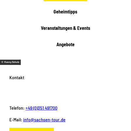
e
i
Geheimtipps
t
e
Veranstaltungen & Events
n
Angebote
© Kenny Scholz
Kontakt
Telefon:
+49 (0)351 491700
E-Mail:
info@sachsen-tour.de