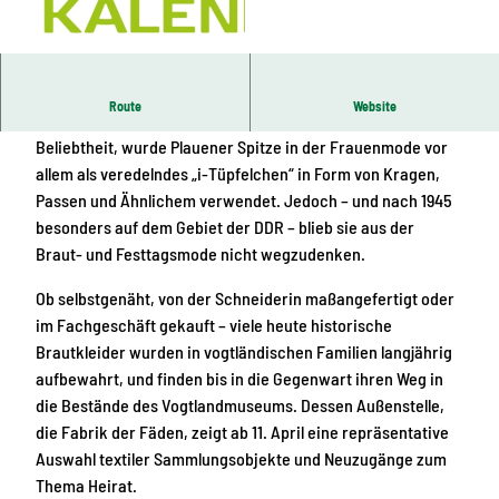
© Landratsamt Vogtlandkreis, Susann Schmidt
|
CC-BY-ND
Route
Website
Seit dem Ersten Weltkrieg, nach dem Höhepunkt ihrer
Beliebtheit, wurde Plauener Spitze in der Frauenmode vor
allem als veredelndes „i-Tüpfelchen“ in Form von Kragen,
Passen und Ähnlichem verwendet. Jedoch – und nach 1945
besonders auf dem Gebiet der DDR – blieb sie aus der
Braut- und Festtagsmode nicht wegzudenken.
Ob selbstgenäht, von der Schneiderin maßangefertigt oder
im Fachgeschäft gekauft – viele heute historische
Brautkleider wurden in vogtländischen Familien langjährig
aufbewahrt, und finden bis in die Gegenwart ihren Weg in
die Bestände des Vogtlandmuseums. Dessen Außenstelle,
die Fabrik der Fäden, zeigt ab 11. April eine repräsentative
Auswahl textiler Sammlungsobjekte und Neuzugänge zum
Thema Heirat.