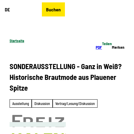
Z
DE
Buchen
u
Merkzettel
Suche
Menü
m
I
n
h
Startseite
Teilen
a
PDF
Merken
l
t
SONDERAUSSTELLUNG - Ganz in Weiß?
Historische Brautmode aus Plauener
Spitze
Ausstellung
Diskussion
Vortrag/Lesung/Diskussion