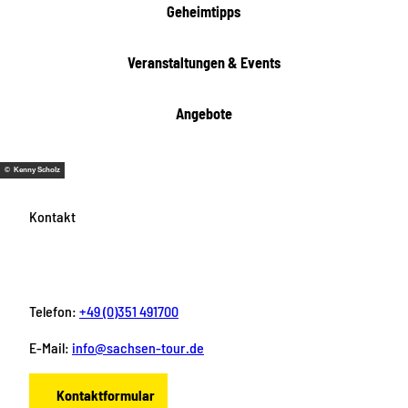
i
Geheimtipps
t
e
Veranstaltungen & Events
n
Angebote
© Kenny Scholz
Kontakt
Telefon:
+49 (0)351 491700
E-Mail:
info@sachsen-tour.de
Kontaktformular