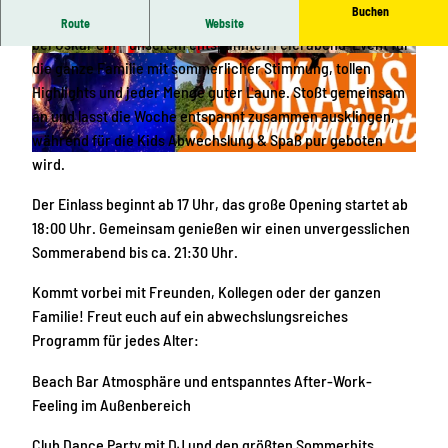
Buchen
Wir laden euch ab 17 Uhr herzlich zu den Sommernächten
Route
Website
bei Oskar ein – unserem entspannten Feierabend-Event für
© Radoslava Knösche, Oskarshausen, Erlebnis
© Radoslava Knösche, Oskarshausen, Erlebnis
die ganze Familie mit sommerlicher Stimmung, tollen
heimat Erzgebirge
heimat Erzgebirge
Highlights und jeder Menge guter Laune. Stoßt gemeinsam
an und lasst die Woche entspannt zusammen ausklingen,
während für die Kids Abwechslung & Spaß pur geboten
wird.
© Radoslava Knösche, Oskarshausen, Erlebnisheimat Erzgebirge
Der Einlass beginnt ab 17 Uhr, das große Opening startet ab
18:00 Uhr. Gemeinsam genießen wir einen unvergesslichen
Sommerabend bis ca. 21:30 Uhr.
Kommt vorbei mit Freunden, Kollegen oder der ganzen
Familie! Freut euch auf ein abwechslungsreiches
Programm für jedes Alter:
Beach Bar Atmosphäre und entspanntes After-Work-
Feeling im Außenbereich
Club Dance Party mit DJ und den größten Sommerhits