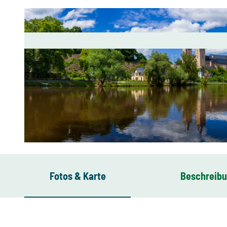
© Schlösserland-Sachsen/Dittrich, Sylvio Dittrich
Fotos & Karte
Beschreib