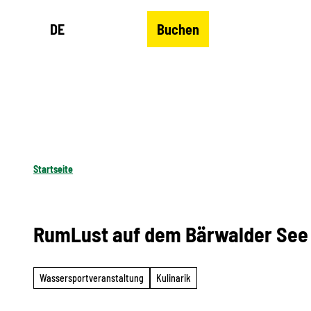
Z
DE
Buchen
u
Merkzettel
Suche
Menü
m
I
n
h
a
l
Startseite
t
RumLust auf dem Bärwalder See
Wassersportveranstaltung
Kulinarik