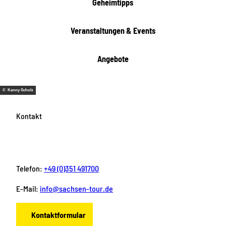
i
Geheimtipps
t
e
Veranstaltungen & Events
n
Angebote
© Kenny Scholz
Kontakt
Telefon:
+49 (0)351 491700
E-Mail:
info@sachsen-tour.de
Kontaktformular