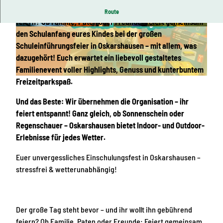
Der große Tag steht bevor – und ihr wollt ihn gebührend
Route
feiern? Ob Familie, Paten oder Freunde: Feiert gemeinsam
© Radoslava Knösche, Oskarshausen, Erlebnis
© Radoslava Knösche, Oskarshausen, Erlebnis
den Schulanfang eures Kindes bei der großen
heimat Erzgebirge
heimat Erzgebirge
Schuleinführungsfeier in Oskarshausen – mit allem, was
dazugehört! Euch erwartet ein liebevoll gestaltetes
Familienevent voller Highlights, Genuss und kunterbuntem
Freizeitparkspaß.
© Radoslava Knösche, Oskarshausen, Erlebnisheimat Erzgebirge
Und das Beste: Wir übernehmen die Organisation – ihr
feiert entspannt! Ganz gleich, ob Sonnenschein oder
Regenschauer – Oskarshausen bietet Indoor- und Outdoor-
Erlebnisse für jedes Wetter.
Euer unvergessliches Einschulungsfest in Oskarshausen –
stressfrei & wetterunabhängig!
Der große Tag steht bevor – und ihr wollt ihn gebührend
feiern? Ob Familie, Paten oder Freunde: Feiert gemeinsam