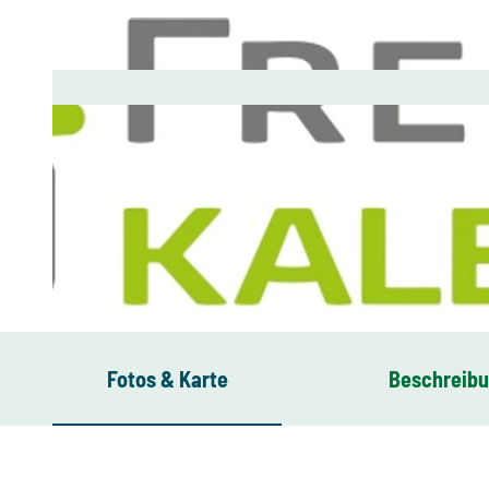
© Landratsamt Vogtlandkreis, Susann Schmidt |
CC-BY-ND
Fotos & Karte
Beschreib