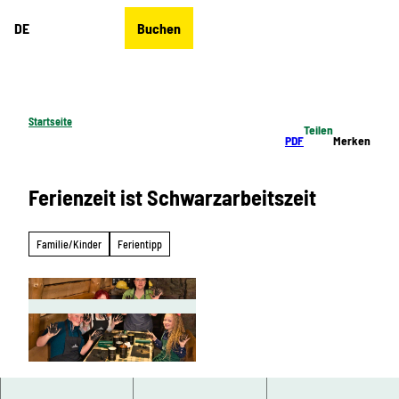
Z
DE
Buchen
u
Merkzettel
Suche
Menü
m
I
n
h
Startseite
Teilen
a
PDF
Merken
l
t
Ferienzeit ist Schwarzarbeitszeit
Familie/Kinder
Ferientipp
© Crottendorfer Räucherkerzenland