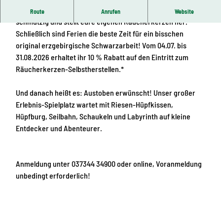
Macht euch im Räucherkerzenland die Hände mal so richtig
Route
Anrufen
Website
schmutzig und stellt eure eigenen Räucherkerzen her.
Schließlich sind Ferien die beste Zeit für ein bisschen
original erzgebirgische Schwarzarbeit! Vom 04.07. bis
31.08.2026 erhaltet ihr 10 % Rabatt auf den Eintritt zum
Räucherkerzen-Selbstherstellen.*
Und danach heißt es: Austoben erwünscht! Unser großer
Erlebnis-Spielplatz wartet mit Riesen-Hüpfkissen,
Hüpfburg, Seilbahn, Schaukeln und Labyrinth auf kleine
Entdecker und Abenteurer.
Anmeldung unter 037344 34900 oder online, Voranmeldung
unbedingt erforderlich!