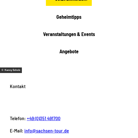
h
e
i
Geheimtipps
t
e
Veranstaltungen & Events
n
Angebote
© Kenny Scholz
Kontakt
Telefon:
+49 (0)351 491700
E-Mail:
info@sachsen-tour.de