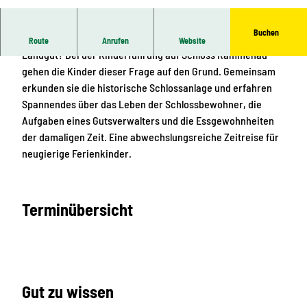
© Schlösserland Sachsen, Ben Walther | KI-op
timiert
Buchen
Wie lebte man vor rund 300 Jahren auf einem barocken
Route
Anrufen
Website
Landgut? Bei der Kinderführung auf Schloss Rammenau
gehen die Kinder dieser Frage auf den Grund. Gemeinsam
erkunden sie die historische Schlossanlage und erfahren
Spannendes über das Leben der Schlossbewohner, die
Aufgaben eines Gutsverwalters und die Essgewohnheiten
der damaligen Zeit. Eine abwechslungsreiche Zeitreise für
neugierige Ferienkinder.
Terminübersicht
Gut zu wissen