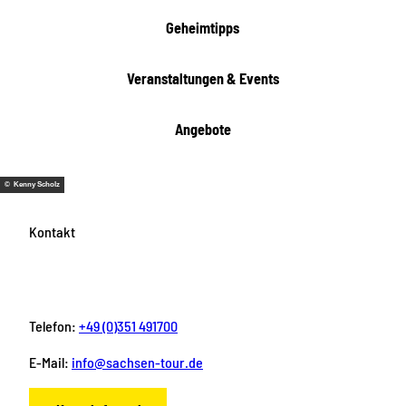
e
i
Geheimtipps
t
e
Veranstaltungen & Events
n
Angebote
© Kenny Scholz
Kontakt
Telefon:
+49 (0)351 491700
E-Mail:
info@sachsen-tour.de