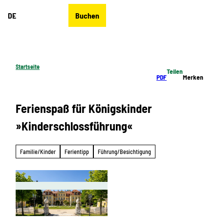
Z
DE
Buchen
u
Merkzettel
Suche
Menü
m
I
n
h
Startseite
Teilen
a
PDF
Merken
l
t
Ferienspaß für Königskinder
»Kinderschlossführung«
Familie/Kinder
Ferientipp
Führung/Besichtigung