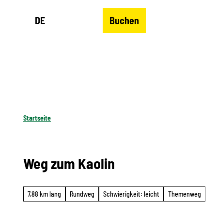
Z
DE
Buchen
u
Merkzettel
Suche
Menü
m
I
n
h
a
l
Startseite
t
Weg zum Kaolin
7,88 km lang
Rundweg
Schwierigkeit: leicht
Themenweg