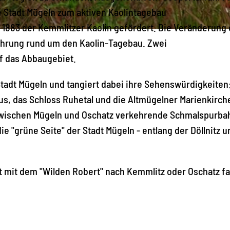
 Stadt Mügeln zum aktiven Kaolintagebau
t 1883 der Kemmlitzer Kaolin gefördert. Die Veränderung
ührung rund um den Kaolin-Tagebau. Zwei
uf das Abbaugebiet.
adt Mügeln und tangiert dabei ihre Sehenswürdigkeiten:
us, das Schloss Ruhetal und die Altmügelner Marienkirche
e zwischen Mügeln und Oschatz verkehrende Schmalspurba
ie "grüne Seite" der Stadt Mügeln - entlang der Döllnitz 
 mit dem "Wilden Robert" nach Kemmlitz oder Oschatz fa