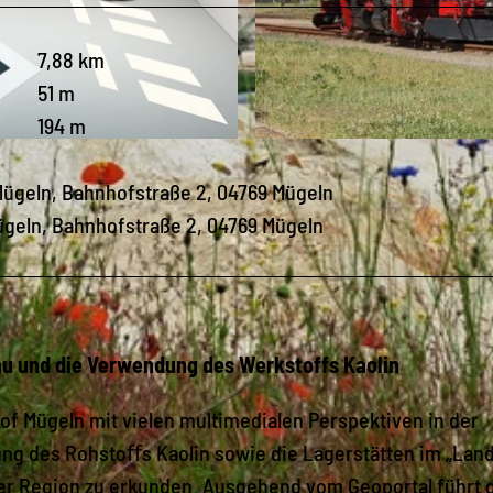
7,88 km
51 m
194 m
© S. Geist, LEIPZIG REGION
 Mügeln, Bahnhofstraße 2, 04769 Mügeln
Mügeln, Bahnhofstraße 2, 04769 Mügeln
au und die Verwendung des Werkstoffs Kaolin
f Mügeln mit vielen multimedialen Perspektiven in der
hung des Rohstoﬀs Kaolin sowie die Lagerstätten im „Lan
er Region zu erkunden. Ausgehend vom Geoportal führt 