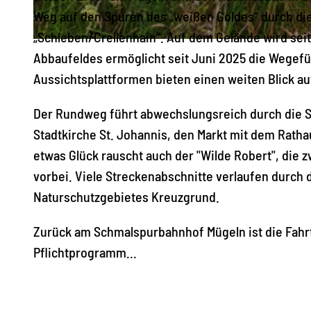
Weg auf den Spuren des „weißen Goldes“ durch die
„Schleben/Crellenhain“. Auf dem Gelände wird sei
© Kerstin Helbig, Geopark Porphyrland. Steinreich in Sachsen e.V. |
CC-BY-SA
Abbaufeldes ermöglicht seit Juni 2025 die Wegef
Aussichtsplattformen bieten einen weiten Blick a
Der Rundweg führt abwechslungsreich durch die St
Stadtkirche St. Johannis, den Markt mit dem Ratha
etwas Glück rauscht auch der "Wilde Robert", di
vorbei. Viele Streckenabschnitte verlaufen durch d
Naturschutzgebietes Kreuzgrund.
Zurück am Schmalspurbahnhof Mügeln ist die Fahrt
Pflichtprogramm...