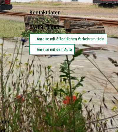
Kontaktdaten
04769
Mügeln
Anreise mit öffentlichen Verkehrsmitteln
Anreise mit dem Auto
d der
der