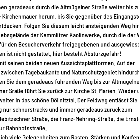
n geradeaus durch die Altmügelner Straße weiter bis z
ie Kirchenmauer herum, bis Sie gegenüber des Eingangst
decken. Folgen Sie diesem leicht ansteigenden Weg hi
triebsgelände der Kemmlitzer Kaolinwerke, durch die der
en für den Besucherverkehr freigegebenen und ausgewie
ist nicht gestattet, hier besteht Absturzgefahr!
mit seinen beiden neuen Aussichtsplattformen. Auf der
g zwischen Tagebaukante und Naturschutzgebiet hindurc
gen Sie dem geradeaus führenden Weg bis zur Altmügeln
er Sraße führt Sie zurück zur Kirche St. Marien. Wieder 
iter in das schöne Döllnitztal. Der Feldweg entlässt Sie
Weg nur schnurstracks und immer geradeaus zurück zum
bitzschner Straße, die Franz-Mehring-Straße, die Ernst
zur Bahnhofsstraße.
 sich viele Gelegenheiten zum Rasten, Stärken und Kaufen