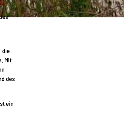
 des
 die
. Mit
hn
und des
st ein