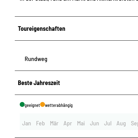
Toureigenschaften
Rundweg
Beste Jahreszeit
geeignet
wetterabhängig
Jan
Feb
Mär
Apr
Mai
Jun
Jul
Aug
Se