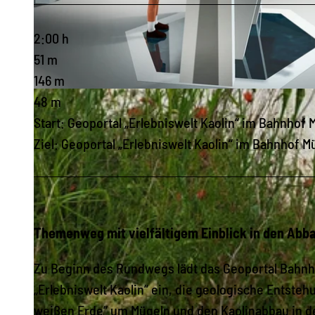
2:00 h
51 m
146 m
© L. Hoschkara | KI-optimiert
48 m
Start: Geoportal „Erlebniswelt Kaolin“ im Bahnhof
Ziel: Geoportal „Erlebniswelt Kaolin“ im Bahnhof 
Themenweg mit vielfältigem Einblick in den Abb
Zu Beginn des Rundwegs lädt das Geoportal Bahnho
„Erlebniswelt Kaolin“ ein, die geologische Entste
weißen Erde“ um Mügeln und den Kaolinabbau in d