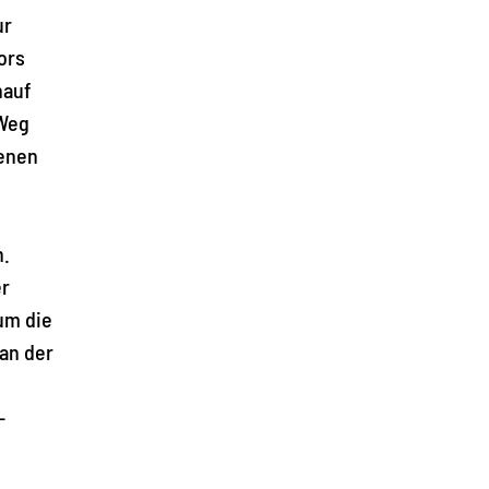
ur
ors
nauf
 Weg
senen
h.
er
um die
 an der
-
.