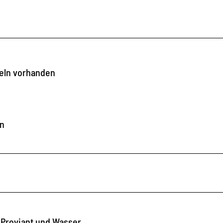
geln vorhanden
hn
 Proviant und Wasser.