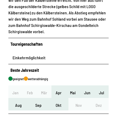
wir den Fuß der Kälbersteine erreicht. Von hier aus führt
die ausgeschilderte Strecke (gelbes Schild mit LOGO
Kälbersteine) zu den Kälbersteinen. Als Abstieg empfehlen
wir den Weg zum Bahnhof Sohland vorbei am Stausee oder
zum Bahnhof Schirgiswalde-Kirschau am Gondelteich
Schirgiswalde vorbei.
Toureigenschaften
Einkehrmöglichkeit
Beste Jahreszeit
geeignet
wetterabhängig
Jan
Feb
Mär
Apr
Mai
Jun
Jul
Aug
Sep
Okt
Nov
Dez