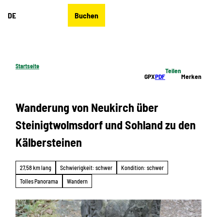
Z
DE
Buchen
u
Merkzettel
Suche
Menü
m
I
n
h
Startseite
Teilen
a
GPX
PDF
Merken
l
t
Wanderung von Neukirch über
Steinigtwolmsdorf und Sohland zu den
Kälbersteinen
27,58 km lang
Schwierigkeit: schwer
Kondition: schwer
Tolles Panorama
Wandern