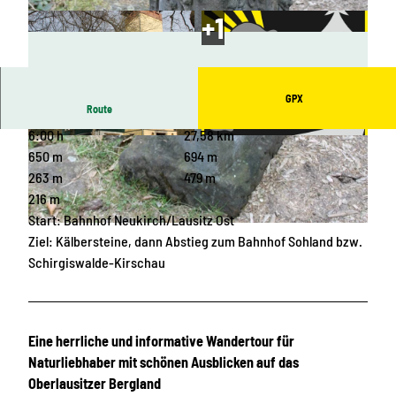
GPX
Route
6:00 h
27,58 km
© Marketing-Gesellschaft Oberlausitz-Niedersc
© Touristische Gebietsgemeinschaft „Ferienge
hlesien mbH
biet Oberlausitzer Bergland“ e.V.
650 m
694 m
263 m
479 m
216 m
Start: Bahnhof Neukirch/Lausitz Ost
© Marketing-Gesellschaft Oberlausitz-Niederschlesien mbH
Ziel: Kälbersteine, dann Abstieg zum Bahnhof Sohland bzw.
Schirgiswalde-Kirschau
Eine herrliche und informative Wandertour für
Naturliebhaber mit schönen Ausblicken auf das
Oberlausitzer Bergland