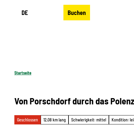
Z
DE
Buchen
u
Merkzettel
Suche
Menü
m
I
n
h
a
l
Startseite
t
Von Porschdorf durch das Polenz
Geschlossen
12,08 km lang
Schwierigkeit: mittel
Kondition: le