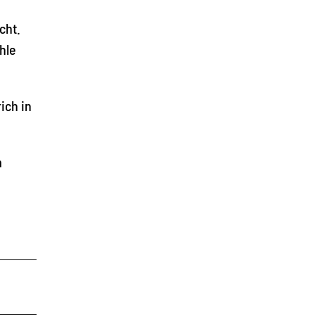
cht.
hle
ich in
m