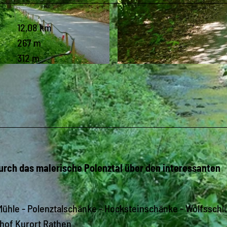
12,08 km
267 m
312 m
© ELBSANDSTEINGUIDES Sächsische Schweiz, Tourismu
durch das malerische Polenztal über den interessanten
Mühle - Polenztalschänke - Hocksteinschänke - Wolfsschlu
hof Kurort Rathen