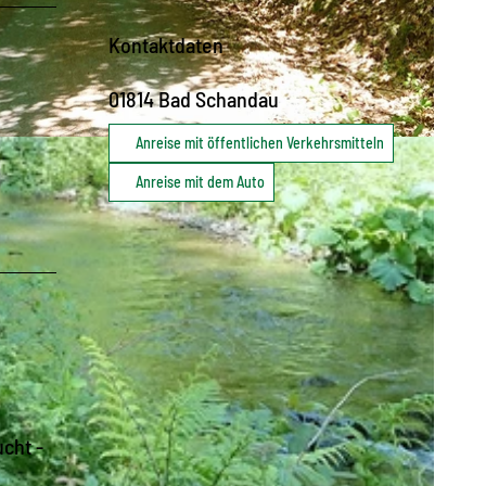
Kontaktdaten
01814
Bad Schandau
Anreise mit öffentlichen Verkehrsmitteln
sverband Sächsische Schweiz
Anreise mit dem Auto
cht -