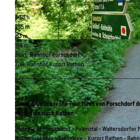
3:53 h
255 m
113 m
© ELBSANDSTEINGUIDES Sächsische Schweiz, Tourismusverband Sächsische Schweiz
199 m
Start: Bahnhof Porschdorf
Ziel: Bahnhof Kurort Rathen
Diese eindrucksvolle Tour führt von Porschdorf 
Hockstein nach Rathen.
Haltepunkt Porschdorf - Polenztal - Waltersdorfer 
Hocksteinhöhle – Amselsee – Kurort Rathen - Bahn