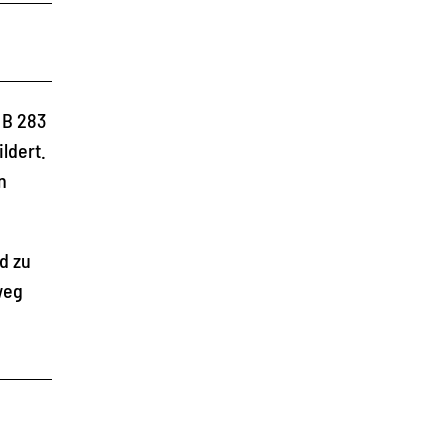
 B 283
ldert.
n
d zu
weg