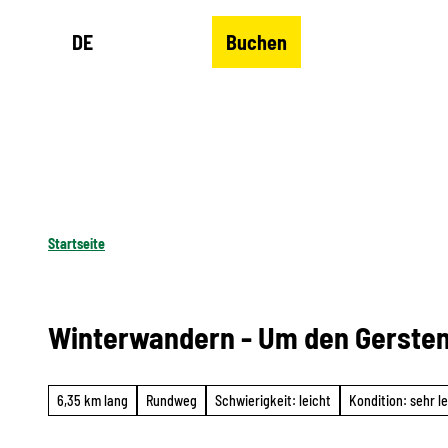
Z
DE
Buchen
u
Merkzettel
Suche
Menü
m
I
n
h
a
l
Startseite
t
Winterwandern - Um den Gerste
6,35 km lang
Rundweg
Schwierigkeit: leicht
Kondition: sehr le