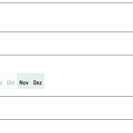
p
Okt
Nov
Dez