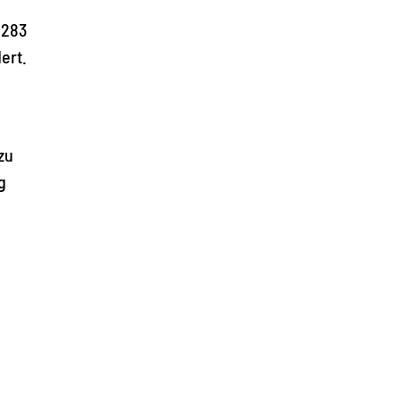
 283
ert.
zu
g