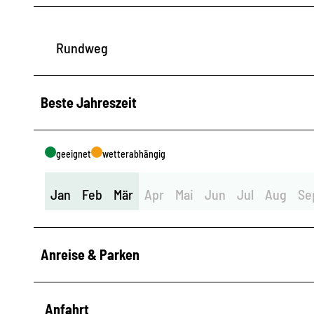
Rundweg
Beste Jahreszeit
geeignet
wetterabhängig
Jan
Feb
Mär
Apr
Mai
Jun
Jul
Aug
Se
Anreise & Parken
Anfahrt