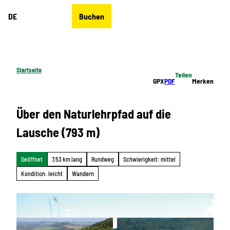
Z
DE
Buchen
u
Merkzettel
Suche
Menü
m
I
n
h
Startseite
Teilen
a
GPX
PDF
Merken
l
t
Über den Naturlehrpfad auf die
Lausche (793 m)
Geöffnet
7,53 km lang
Rundweg
Schwierigkeit: mittel
Kondition: leicht
Wandern