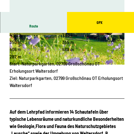
GPX
Route
4:00 h
7,53 km
© Tourismuszentrum Naturpark Zittauer Gebirg
© Tourismuszentrum Naturpark Zittauer Gebirg
e, Das Landschaftswunderland Oberlausitz |
e, Das Landschaftswunderland Oberlausitz |
350 m
355 m
CC-BY-SA
CC-BY-SA
406 m
688 m
282 m
Start: Naturparkgarten, 02799 Großschönau OT
© Tourismuszentrum Naturpark Zittauer Gebirge, Das Landschaftswunderland Oberlausitz |
CC-BY
Erholungsort Waltersdorf
Ziel: Naturparkgarten, 02799 Großschönau OT Erholungsort
Waltersdorf
Auf dem Lehrpfad informieren 14 Schautafeln über
typische Lebensräume und naturkundliche Besonderheiten
wie Geologie,Flora und Fauna des Naturschutzgebietes
„Lausche“ sowie der Umgebung von Waltersdorf. B