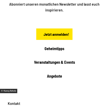
n
S
Abonniert unseren monatlichen Newsletter und lasst euch
a
inspirieren.
c
h
s
e
n
Jetzt anmelden!
Geheimtipps
Veranstaltungen & Events
Angebote
© Kenny Scholz
Kontakt