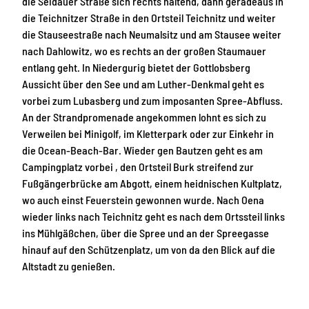
die Seidauer Straße sich rechts haltend, dann geradeaus in
die Teichnitzer Straße in den Ortsteil Teichnitz und weiter
die Stauseestraße nach Neumalsitz und am Stausee weiter
nach Dahlowitz, wo es rechts an der großen Staumauer
entlang geht. In Niedergurig bietet der Gottlobsberg
Aussicht über den See und am Luther-Denkmal geht es
vorbei zum Lubasberg und zum imposanten Spree-Abfluss.
An der Strandpromenade angekommen lohnt es sich zu
Verweilen bei Minigolf, im Kletterpark oder zur Einkehr in
die Ocean-Beach-Bar. Wieder gen Bautzen geht es am
Campingplatz vorbei , den Ortsteil Burk streifend zur
Fußgängerbrücke am Abgott, einem heidnischen Kultplatz,
wo auch einst Feuerstein gewonnen wurde. Nach Oena
wieder links nach Teichnitz geht es nach dem Ortssteil links
ins Mühlgäßchen, über die Spree und an der Spreegasse
hinauf auf den Schützenplatz, um von da den Blick auf die
Altstadt zu genießen.