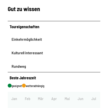
Gut zu wissen
Toureigenschaften
Einkehrmöglichkeit
Kulturell interessant
Rundweg
Beste Jahreszeit
geeignet
wetterabhängig
Jan
Feb
Mär
Apr
Mai
Jun
Jul