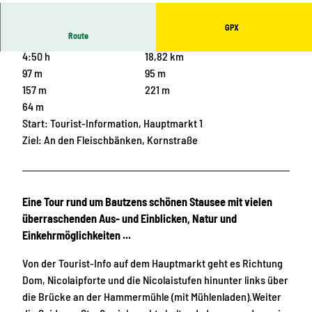
CC-BY-SA
GPX
Route
4:50 h
18,82 km
97 m
95 m
157 m
221 m
64 m
Start: Tourist-Information, Hauptmarkt 1
Ziel: An den Fleischbänken, Kornstraße
Eine Tour rund um Bautzens schönen Stausee mit vielen
überraschenden Aus- und Einblicken, Natur und
Einkehrmöglichkeiten ...
Von der Tourist-Info auf dem Hauptmarkt geht es Richtung
Dom, Nicolaipforte und die Nicolaistufen hinunter links über
die Brücke an der Hammermühle (mit Mühlenladen).Weiter