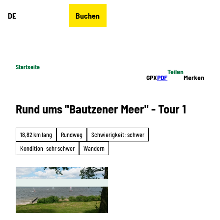
Z
DE
Buchen
u
Merkzettel
Suche
Menü
m
I
n
h
Startseite
Teilen
a
GPX
PDF
Merken
l
t
Rund ums "Bautzener Meer" - Tour 1
18,82 km lang
Rundweg
Schwierigkeit: schwer
Kondition: sehr schwer
Wandern
© Das Landschaftswunderland Oberlausitz |