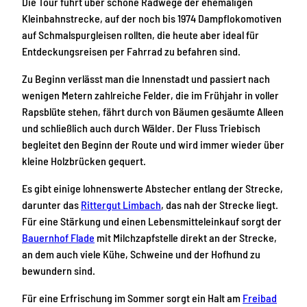
Die Tour führt über schöne Radwege der ehemaligen
Kleinbahnstrecke, auf der noch bis 1974 Dampflokomotiven
auf Schmalspurgleisen rollten, die heute aber ideal für
Entdeckungsreisen per Fahrrad zu befahren sind.
Zu Beginn verlässt man die Innenstadt und passiert nach
wenigen Metern zahlreiche Felder, die im Frühjahr in voller
Rapsblüte stehen, fährt durch von Bäumen gesäumte Alleen
und schließlich auch durch Wälder. Der Fluss Triebisch
begleitet den Beginn der Route und wird immer wieder über
kleine Holzbrücken gequert.
Es gibt einige lohnenswerte Abstecher entlang der Strecke,
darunter das
Rittergut Limbach
, das nah der Strecke liegt.
Für eine Stärkung und einen Lebensmitteleinkauf sorgt der
Bauernhof Flade
mit Milchzapfstelle direkt an der Strecke,
an dem auch viele Kühe, Schweine und der Hofhund zu
bewundern sind.
Für eine Erfrischung im Sommer sorgt ein Halt am
Freibad