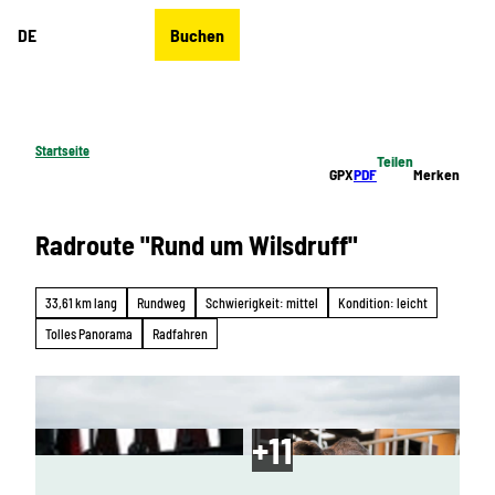
Z
DE
Buchen
u
Merkzettel
Suche
Menü
m
I
n
h
Startseite
Teilen
a
GPX
PDF
Merken
l
t
Radroute "Rund um Wilsdruff"
33,61 km lang
Rundweg
Schwierigkeit: mittel
Kondition: leicht
Tolles Panorama
Radfahren