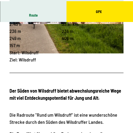
GPX
Route
2:45 h
33,61 km
© Freie Presse | KI-optimiert
© Stephan Böhlig, Dresden Elbland, Stephan B
oehlig |
CC0
236 m
236 m
249 m
406 m
157 m
Start: Wilsdruff
© Stephan Böhlig, Dresden Elbland, Stephan Boehlig |
CC-BY-SA
Ziel: Wilsdruff
Der Süden von Wilsdruff bietet abwechslungsreiche Wege
mit viel Entdeckungspotential für Jung und Alt.
Die Radroute "Rund um Wilsdruff" ist eine wunderschöne
Strecke durch den Süden des Wilsdruffer Landes.