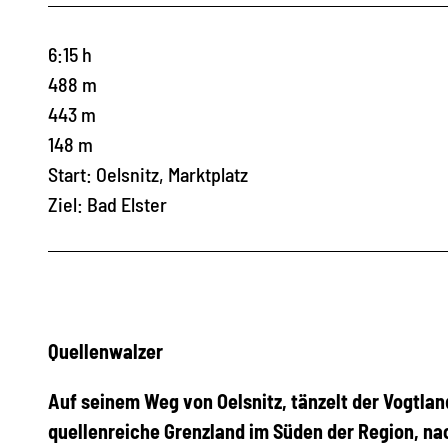
6:15 h
488 m
443 m
148 m
Start: Oelsnitz, Marktplatz
Ziel: Bad Elster
Quellenwalzer
Auf seinem Weg von Oelsnitz, tänzelt der Vogtlan
quellenreiche Grenzland im Süden der Region, nac