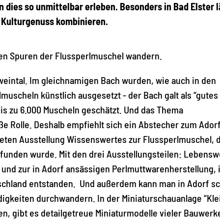
 dies so unmittelbar erleben. Besonders in Bad Elster l
 Kulturgenuss kombinieren.
den Spuren der Flussperlmuschel wandern.
erweintal. Im gleichnamigen Bach wurden, wie auch in den
uscheln künstlich ausgesetzt - der Bach galt als “gutes
bis zu 6.000 Muscheln geschätzt. Und das Thema
ße Rolle. Deshalb empfiehlt sich ein Abstecher zum Ador
lteten Ausstellung Wissenswertes zur Flussperlmuschel, 
gefunden wurde. Mit den drei Ausstellungsteilen: Lebensw
 und zur in Adorf ansässigen Perlmuttwarenherstellung, i
schland entstanden. Und außerdem kann man in Adorf s
gkeiten durchwandern. In der Miniaturschauanlage “Kle
n, gibt es detailgetreue Miniaturmodelle vieler Bauwerk