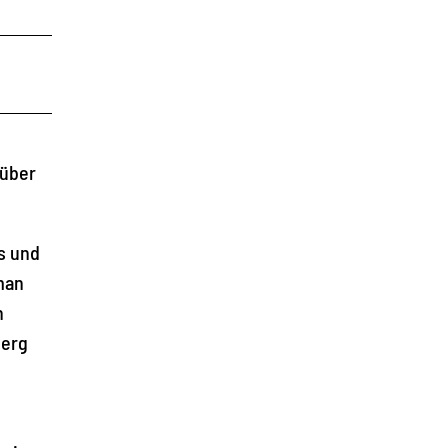
 über
s und
man
n
berg