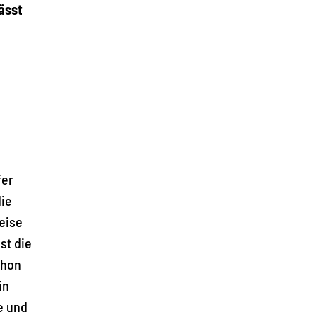
ässt
fer
die
eise
st die
chon
in
e und