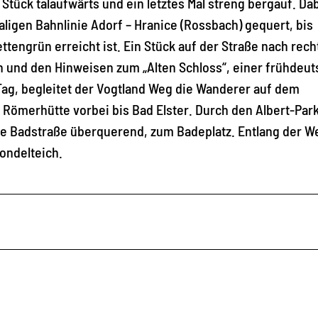
tück talaufwärts und ein letztes Mal streng bergauf. Da
igen Bahnlinie Adorf – Hranice (Rossbach) gequert, bis
ttengrün erreicht ist. Ein Stück auf der Straße nach rech
en und den Hinweisen zum „Alten Schloss“, einer frühdeu
Tag, begleitet der Vogtland Weg die Wanderer auf dem
Römerhütte vorbei bis Bad Elster. Durch den Albert-Park
ie Badstraße überquerend, zum Badeplatz. Entlang der W
ondelteich.