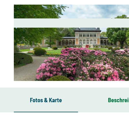
© Archiv TVV / Tino Peisker |
CC-BY-SA
Fotos & Karte
Beschre