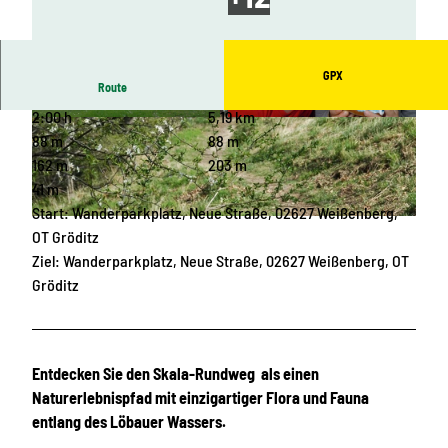
GPX
Route
2:00 h
5,19 km
© Marketing-Gesellschaft Oberlausitz-Niedersc
© OHTL e.V., Das Landschaftswunderland Ober
hlesien mbH
lausitz |
CC-BY-SA
88 m
88 m
162 m
203 m
41 m
Start: Wanderparkplatz, Neue Straße, 02627 Weißenberg,
© OHTL e.V., Das Landschaftswunderland Oberlausitz |
CC-BY-SA
OT Gröditz
Ziel: Wanderparkplatz, Neue Straße, 02627 Weißenberg, OT
Gröditz
Entdecken Sie den Skala-Rundweg als einen
Naturerlebnispfad mit einzigartiger Flora und Fauna
entlang des Löbauer Wassers.