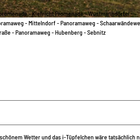
promenade - Kiefricht Promenade - Wustmanndörfel -
noramaweg - Mittelndorf - Panoramaweg - Schaarwändewe
raße - Panoramaweg - Hubenberg - Sebnitz
 schönem Wetter und das i-Tüpfelchen wäre tatsächlich 