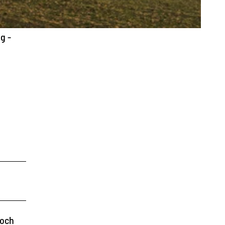
g -
noch