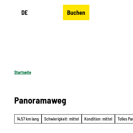
Z
DE
Buchen
u
Merkzettel
Suche
Menü
m
I
n
h
a
l
Startseite
t
Panoramaweg
14,57 km lang
Schwierigkeit: mittel
Kondition: mittel
Tolles P