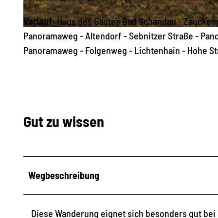
Verlauf:
Haus des Gastes Bad Schandau - Zaucken
© Philipp Zieger, Tourismusverband Sächsische Schweiz
Panoramaweg - Altendorf - Sebnitzer Straße - Pa
Panoramaweg - Folgenweg - Lichtenhain - Hohe St
Gut zu wissen
Wegbeschreibung
Diese Wanderung eignet sich besonders gut bei