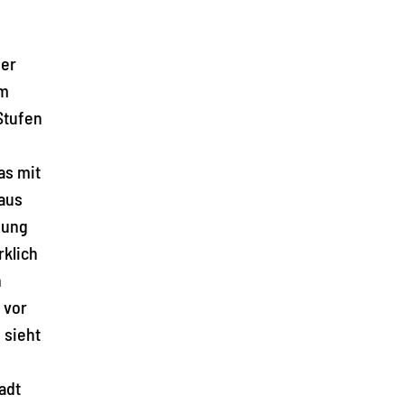
Der
Am
Stufen
as mit
 aus
gung
rklich
n
 vor
 sieht
adt