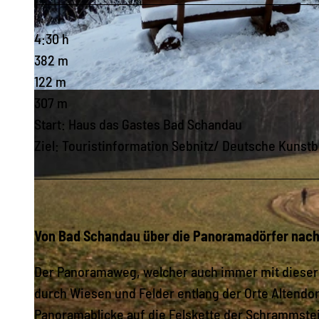
4:30 h
382 m
122 m
© Stadtmarketing Sebnitz/Kleinert, Tourismusverband Sächsische Schweiz
307 m
Start: Haus das Gastes Bad Schandau
Ziel: Touristinformation Sebnitz/ Deutsche Kunst
Von Bad Schandau über die Panoramadörfer nach
Der Panoramaweg, welcher auch immer mit dieser 
durch Wiesen und Felder entlang der Orte Altendorf
Panoramablicke auf die Felskette der Schrammste