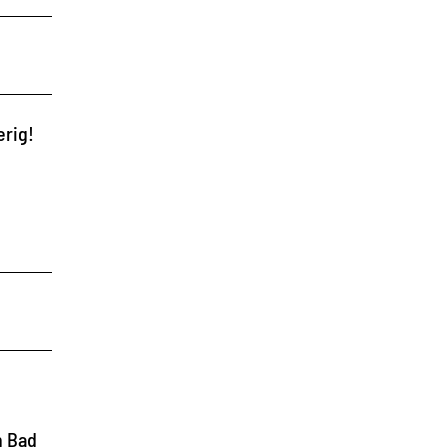
erig!
n Bad