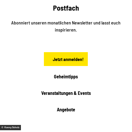
e
k
Postfach
n
e
i
n
n
S
Abonniert unseren monatlichen Newsletter und lasst euch
a
inspirieren.
c
h
s
e
n
Jetzt anmelden!
Geheimtipps
Veranstaltungen & Events
Angebote
© Kenny Scholz