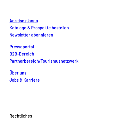
k
a
s
n
m
t
Anreise planen
Kataloge & Prospekte bestellen
Newsletter abonnieren
Presseportal
B2B-Bereich
Partnerbereich/Tourismusnetzwerk
Über uns
Jobs & Karriere
Rechtliches