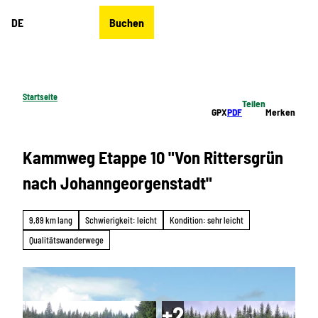
Z
DE
Buchen
u
Merkzettel
Suche
Menü
m
I
n
h
Startseite
Teilen
a
GPX
PDF
Merken
l
t
Kammweg Etappe 10 "Von Rittersgrün
nach Johanngeorgenstadt"
9,89 km lang
Schwierigkeit: leicht
Kondition: sehr leicht
Qualitätswanderwege