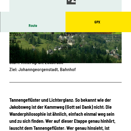
GPX
Route
3:00 h
9,89 km
© Birgit Knöbel, Erlebnisheimat Erzgebirge
© Erlebnisheimat Erzgebirge |
CC0
282 m
242 m
639 m
910 m
271 m
Start: Rittersgrün, Zollstraße
© Erlebnisheimat Erzgebirge
Ziel: Johanngeorgenstadt, Bahnhof
Tannengeflüster und Lichterglanz. So bekannt wie der
Jakobsweg ist der Kammweg (Gott sei Dank) nicht. Die
Wanderphilosophie ist ähnlich, einfach einmal weg sein
und zu sich finden. Wer auf dieser Etappe genau hinhört,
lauscht dem Tannengeflüster. Wer genau hinsieht, ist