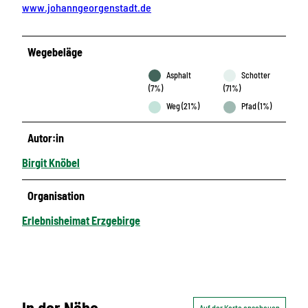
www.johanngeorgenstadt.de
Wegebeläge
Asphalt
Schotter
(7%)
(71%)
Weg (21%)
Pfad (1%)
Autor:in
Birgit Knöbel
Organisation
Erlebnisheimat Erzgebirge
In der Nähe
Auf der Karte anschauen