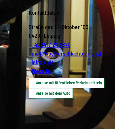
Kontaktdaten
Straße des 18. Oktober 100
endeten
04299
Leipzig
+49 341 / 2416870
mail@voelkerschlachtdenkmal-
te zeigen
leipzig.de
Website
Anreise mit öffentlichen Verkehrsmitteln
Anreise mit dem Auto