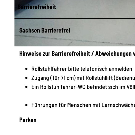
Barrierefreiheit
© Stadtgeschichtliches Museum Leipzig/Helga Schulze-Brinkop
Sachsen Barrierefrei
© LTM/Andreas Schmidt
Hinweise zur Barrierefreiheit / Abweichungen
Rollstuhlfahrer bitte telefonisch anmelden
Zugang (Tür 71 cm) mit Rollstuhllift (Bedien
Ein Rollstuhlfahrer-WC befindet sich im Vö
Führungen für Menschen mit Lernschwäche
Parken