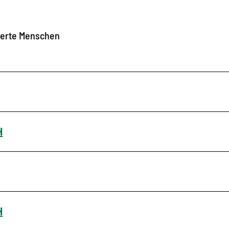
nderte Menschen
H
H