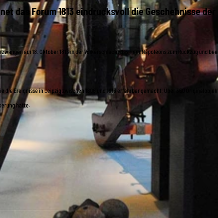
hnet das Forum 1813 eindrucksvoll die Geschehnisse der
en zwangen am 18. Oktober 1813 in der Völkerschlacht das Heer Napoleons zum Rückzug und be
e die Ereignisse in Leipzig zwischen 1806 und 1813 erfahrbar gemacht. Über 350 Originalobjek
kerung hatte.