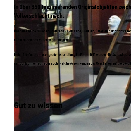
In über 350 faszinierenden Originalobjekten zeic
Völkerschlacht nach.
Über eine halbe Millionen Soldaten aus Russland, Preußen, Österreich und Schwed
damit Napoleons Vorherrschaft in Europa.
In der 320 Quadratmeter großen Ausstellung im Forum 1813 werden die Schlacht sowi
den Schlachtverlauf, aber auch, welche Auswirkungen das Geschehen auf die Bevöl
Gut zu wissen