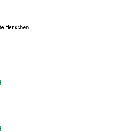
rte Menschen
H
H