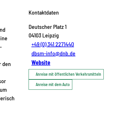
Kontaktdaten
Deutscher Platz 1
und
04103
Leipzig
eine
+49 (0) 341 2271440
–
dbsm-info@dnb.de
Website
r den
Anreise mit öffentlichen Verkehrsmitteln
sor
Anreise mit dem Auto
zum
lerisch