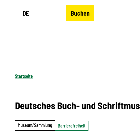
Z
DE
Buchen
u
Merkzettel
Suche
Menü
m
I
n
h
a
l
Startseite
t
Deutsches Buch- und Schriftmus
Museum/Sammlung
Barrierefreiheit