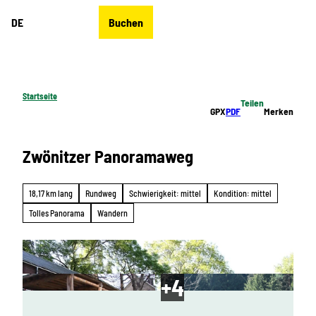
Z
DE
Buchen
u
Merkzettel
Suche
Menü
m
I
n
h
Startseite
Teilen
a
GPX
PDF
Merken
l
t
Zwönitzer Panoramaweg
18,17 km lang
Rundweg
Schwierigkeit: mittel
Kondition: mittel
Tolles Panorama
Wandern