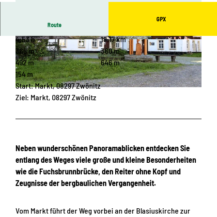
GPX
Route
4:53 h
18,17 km
© Stadt Zwönitz
© Corinna Bergelt, Greifensteinregion |
CC-BY-ND
365 m
360 m
492 m
646 m
154 m
Start: Markt, 08297 Zwönitz
© Stadt Zwönitz
Ziel: Markt, 08297 Zwönitz
Neben wunderschönen Panoramablicken entdecken Sie
entlang des Weges viele große und kleine Besonderheiten
wie die Fuchsbrunnbrücke, den Reiter ohne Kopf und
Zeugnisse der bergbaulichen Vergangenheit.
Vom Markt führt der Weg vorbei an der Blasiuskirche zur