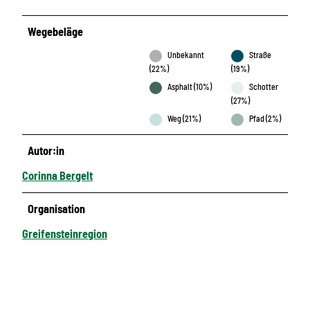
Wegebeläge
Unbekannt
Straße
(22%)
(19%)
Asphalt (10%)
Schotter
(27%)
Weg (21%)
Pfad (2%)
Autor:in
Corinna Bergelt
Organisation
Greifensteinregion