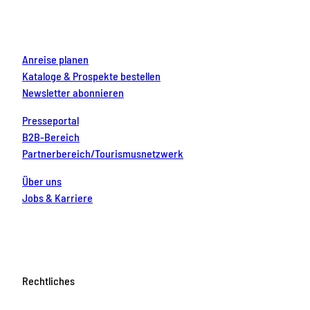
k
a
s
n
m
t
Anreise planen
Kataloge & Prospekte bestellen
Newsletter abonnieren
Presseportal
B2B-Bereich
Partnerbereich/Tourismusnetzwerk
Über uns
Jobs & Karriere
Rechtliches