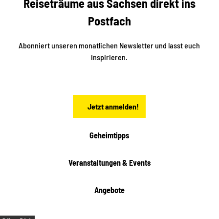
Reiseträume aus Sachsen direkt ins
i
e
k
Postfach
n
e
i
n
n
S
Abonniert unseren monatlichen Newsletter und lasst euch
a
inspirieren.
c
h
s
e
n
Jetzt anmelden!
Geheimtipps
Veranstaltungen & Events
Angebote