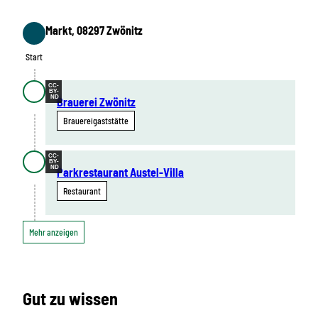
Markt, 08297 Zwönitz
Start
Start
CC-
BY-
ND
Brauerei Zwönitz
Brauereigaststätte
CC-
BY-
ND
Parkrestaurant Austel-Villa
Restaurant
Mehr anzeigen
Gut zu wissen