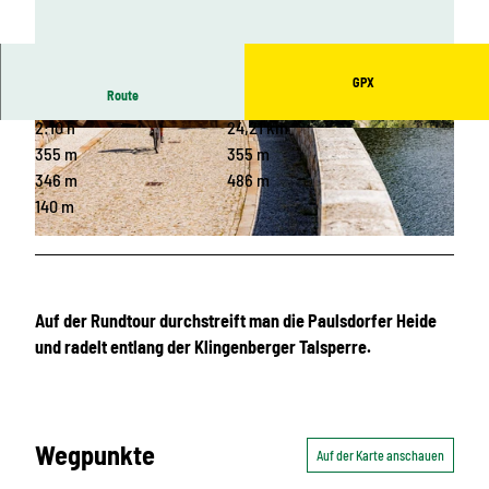
GPX
Route
2:10 h
24,21 km
© TVE / Mountainlovers |
CC-BY
© Tourismusverband Erzgebirge e.V. /Martin Do
nath , Erlebnisheimat Erzgebirge |
CC-BY-ND
355 m
355 m
346 m
486 m
140 m
© Tourismusverband Erzgebirge e.V. /Martin Donath, Erlebnisheimat Erzgebirge |
CC-BY-ND
Auf der Rundtour durchstreift man die Paulsdorfer Heide
und radelt entlang der Klingenberger Talsperre.
Wegpunkte
Auf der Karte anschauen