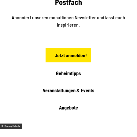
Postfach
e
i
n
n
S
Abonniert unseren monatlichen Newsletter und lasst euch
a
inspirieren.
c
h
s
e
n
Jetzt anmelden!
Geheimtipps
Veranstaltungen & Events
Angebote
© Kenny Scholz