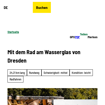
Z
DE
Buchen
u
Merkzettel
Suche
Menü
m
I
n
h
Startseite
Teilen
a
GPX
PDF
Merken
l
t
Mit dem Rad am Wasserglas von
Dresden
24,21 km lang
Rundweg
Schwierigkeit: mittel
Kondition: leicht
Radfahren