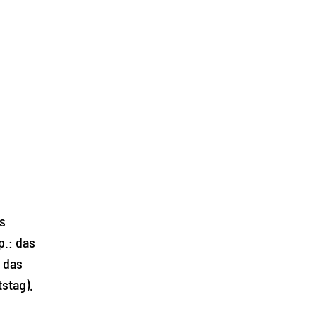
eil)
s
p.: das
 das
stag).