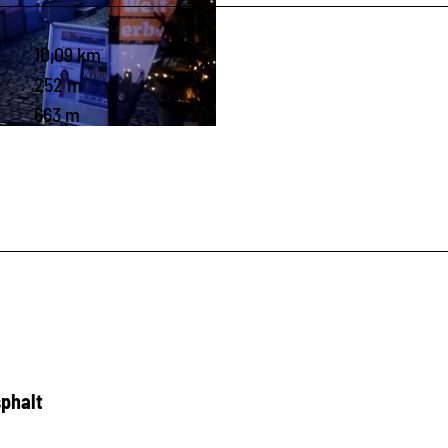
10,09 km
252 m
663 m
phalt