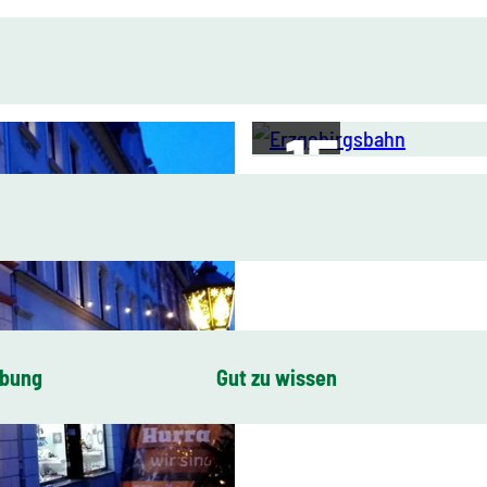
© Matthias Drechsel, Olbernhau -
Mitten im Erzgebirge
ibung
Gut zu wissen