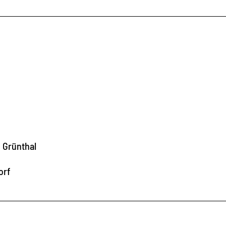
 Grünthal
orf