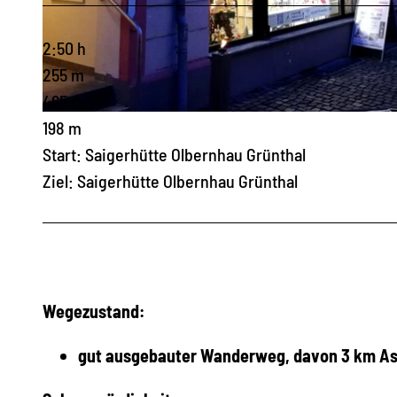
2:50 h
255 m
465 m
© Udo Brückner, Olbernhau - Mitten im Erzgebirge
198 m
Start: Saigerhütte Olbernhau Grünthal
Ziel: Saigerhütte Olbernhau Grünthal
Wegezustand:
gut ausgebauter Wanderweg, davon 3 km As