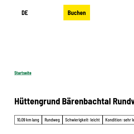
Z
DE
Buchen
u
Merkzettel
Suche
Menü
m
I
n
h
a
l
Startseite
t
Hüttengrund Bärenbachtal Rund
10,09 km lang
Rundweg
Schwierigkeit: leicht
Kondition: sehr l