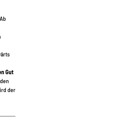
 Ab
n
wärts
n Gut
 den
ird der