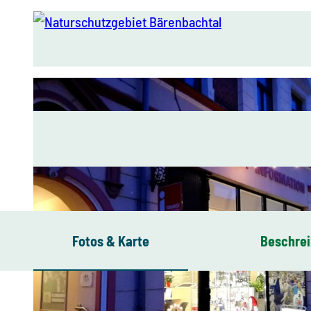
© Matthias Drechsel, Olbernhau - Mitten im Erzgebirge
Fotos & Karte
Beschre