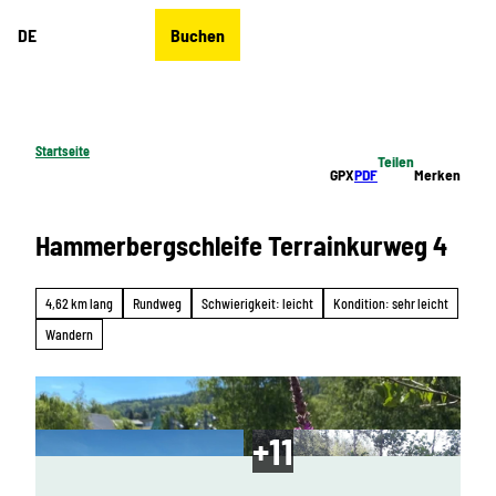
Z
DE
Buchen
u
Merkzettel
Suche
Menü
m
I
n
h
Startseite
Teilen
a
GPX
PDF
Merken
l
t
Hammerbergschleife Terrainkurweg 4
4,62 km lang
Rundweg
Schwierigkeit: leicht
Kondition: sehr leicht
Wandern