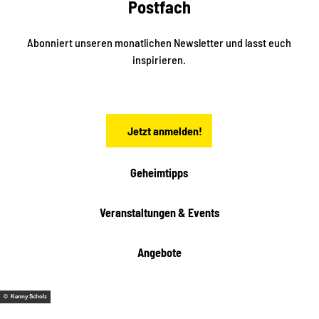
Postfach
n
e
i
n
n
S
Abonniert unseren monatlichen Newsletter und lasst euch
a
inspirieren.
c
h
s
e
n
Jetzt anmelden!
Geheimtipps
Veranstaltungen & Events
Angebote
© Kenny Scholz