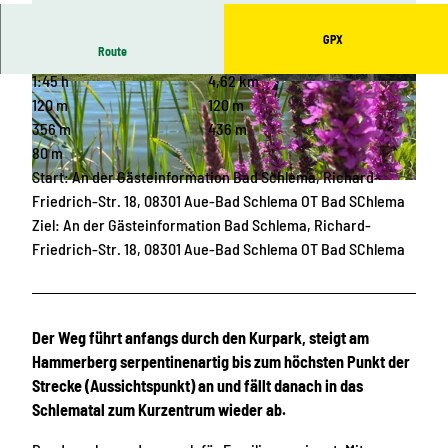
GPX
Route
1:45 h
4,62 km
© Kristina Ebert, Große Kreisstadt Aue-Bad Sc
© Kristina Ebert, Große Kreisstadt Aue-Bad Sc
hlema, Amt für Kultur und Tourismus |
hlema, Amt für Kultur und Tourismus |
120 m
120 m
CC-BY-ND
CC-BY-ND
356 m
436 m
80 m
Start: An der Gästeinformation Bad Schlema, Richard-
© Kristina Ebert, Große Kreisstadt Aue-Bad Schlema, Amt für Kultur und Tourismus |
CC-BY-ND
Friedrich-Str. 18, 08301 Aue-Bad Schlema OT Bad SChlema
Ziel: An der Gästeinformation Bad Schlema, Richard-
Friedrich-Str. 18, 08301 Aue-Bad Schlema OT Bad SChlema
Der Weg führt anfangs durch den Kurpark, steigt am
Hammerberg serpentinenartig bis zum höchsten Punkt der
Strecke (Aussichtspunkt) an und fällt danach in das
Schlematal zum Kurzentrum wieder ab.