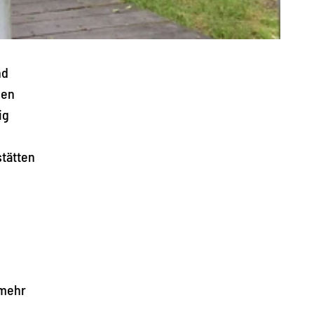
nd
nen
ig
stätten
 mehr