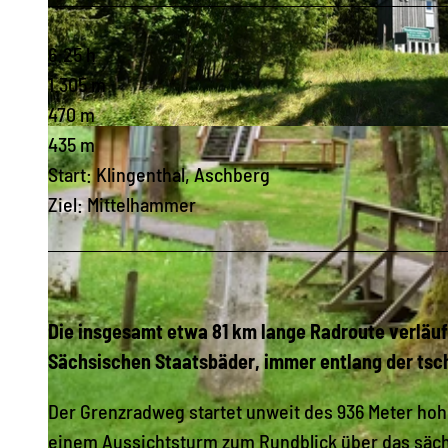
6:25 h
1.305 m
470 m
© Archiv TVV/M.Daßler |
CC-BY-SA
435 m
Start: Klingenthal, Aschberg
Ziel: Mittelhammer
Die insgesamt etwa 81 km lange Radroute verläuf
Sächsischen Staatsbäder, immer entlang der tsc
Der Grenzradweg startet unweit des 936 Meter hoh
einem Aussichtsturm zum Rundblick über das säc