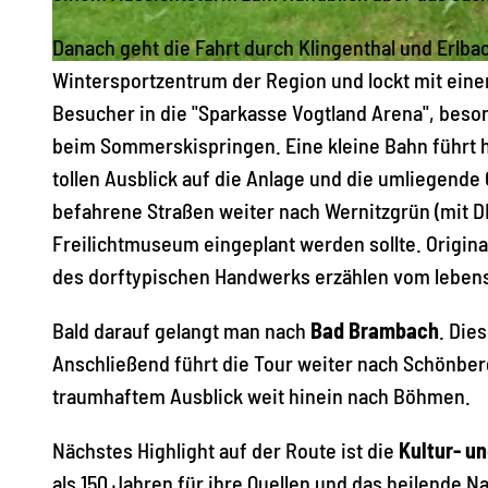
Danach geht die Fahrt durch Klingenthal und Erlba
© Archiv FVV Rosenbach e.V. / A. Wetzel |
CC-BY-SA
Wintersportzentrum der Region und lockt mit ei
Besucher in die "Sparkasse Vogtland Arena", beso
beim Sommerskispringen. Eine kleine Bahn führt 
tollen Ausblick auf die Anlage und die umliegende
befahrene Straßen weiter nach Wernitzgrün (mit 
Freilichtmuseum eingeplant werden sollte. Origina
des dorftypischen Handwerks erzählen vom lebe
Bald darauf gelangt man nach
Bad Brambach
. Die
Anschließend führt die Tour weiter nach Schönberg
traumhaftem Ausblick weit hinein nach Böhmen.
Nächstes Highlight auf der Route ist die
Kultur- un
als 150 Jahren für ihre Quellen und das heilende 