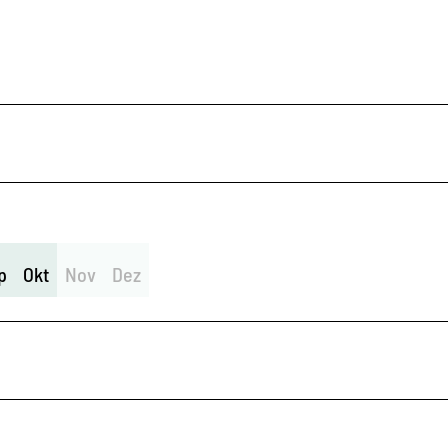
p
Okt
Nov
Dez