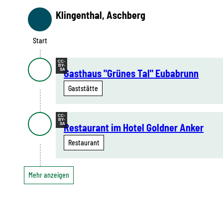
Klingenthal, Aschberg
Start
Start
CC-
BY-
SA
Gasthaus "Grünes Tal" Eubabrunn
Gaststätte
CC-
BY-
SA
Restaurant im Hotel Goldner Anker
Restaurant
Mehr anzeigen