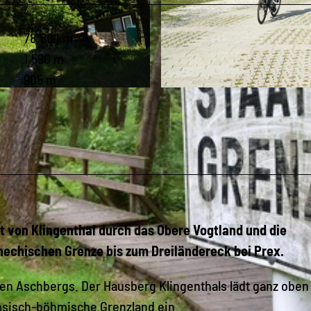
78,60 km
1.590 m
905 m
© Archiv Tourismusverband Vogtland, T. Peisker |
CC-B
t von Klingenthal durch das Obere Vogtland und die
hechischen Grenze bis zum Dreiländereck bei Prex.
en Aschbergs. Der Hausberg Klingenthals lädt ganz oben
hsisch-böhmische Grenzland ein.