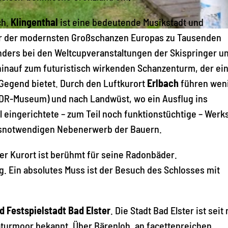
ch.
Klingenthal
ist eine bedeutende Musikstadt und
ner der modernsten Großschanzen Europas zu Tausenden
nders bei den Weltcupveranstaltungen der Skispringer u
hinauf zum futuristisch wirkenden Schanzenturm, der ei
 Gegend bietet. Durch den Luftkurort
Erlbach
führen wen
DDR-Museum) und nach Landwüst, wo ein Ausflug ins
l eingerichtete – zum Teil noch funktionstüchtige – Werk
nsnotwendigen Nebenerwerb der Bauern.
ser Kurort ist berühmt für seine Radonbäder.
. Ein absolutes Muss ist der Besuch des Schlosses mit
d Festspielstadt Bad Elster
. Die Stadt Bad Elster ist seit
Naturmoor bekannt. Über Bärenloh, an facettenreichen