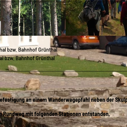
6,96 km
209 m
670 m
© Matthias Drechsel, Olbernhau - Mitten im Erzgebirge
hal bzw. Bahnhof Grünthal
al bzw. Bahnhof Grünthal
 Befestigung an einem Wanderwegepfahl neben der Skulp
in Rundweg mit folgenden Stationen entstanden,