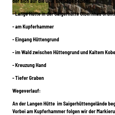
der sich auf die Orte der Sage bezieht:
- Lange Hütte in der Saigerhütte Olbernhau Grü
© Matthias Drechsel, Olbernhau - Mitten im Erzgebirge
- am Kupferhammer
- Eingang Hüttengrund
- im Wald zwischen Hüttengrund und Kaltem Kob
- Kreuzung Hand
- Tiefer Graben
Wegeverlauf:
An der Langen Hütte im Saigerhüttengelände be
Vorbei am Kupferhammer folgen wir der Markierun