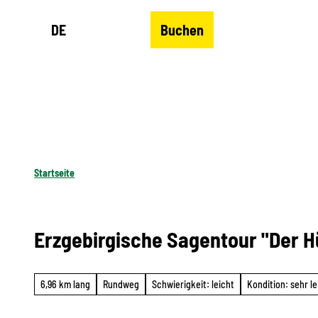
Z
DE
Buchen
u
Merkzettel
Suche
Menü
m
I
n
h
a
l
Startseite
t
Erzgebirgische Sagentour "Der 
6,96 km lang
Rundweg
Schwierigkeit: leicht
Kondition: sehr le