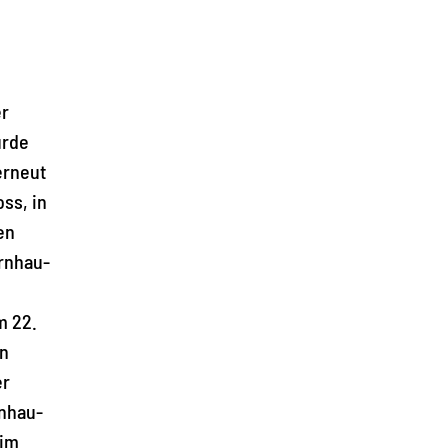
er
urde
erneut
ss, in
en
ernhau-
m 22.
en
er
rnhau-
 im