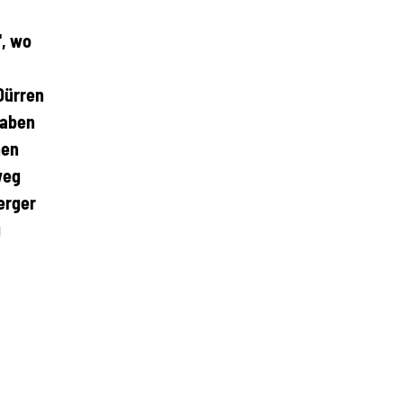
", wo
Dürren
raben
nen
weg
erger
g