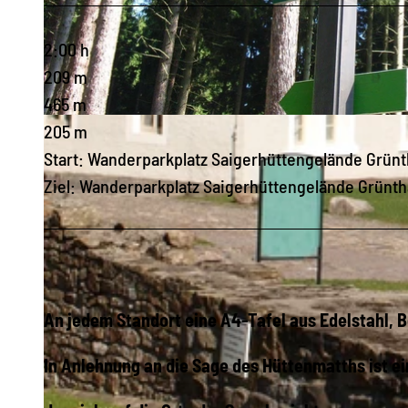
2:00 h
209 m
465 m
© Matthias Drechsel, Olbernhau - Mitten im Erzgebirge
205 m
Start: Wanderparkplatz Saigerhüttengelände Grünt
Ziel: Wanderparkplatz Saigerhüttengelände Grünth
An jedem Standort eine A4-Tafel aus Edelstahl,
In Anlehnung an die Sage des Hüttenmatths ist e