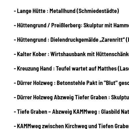
- Lange Hütte : Metallhund (Schmiedestädte)
- Hüttengrund / Preißlerberg: Skulptur mit Ham
- Hüttengrund : Dielendruckgemälde „Zarenritt“ (
- Kalter Kober : Wirtshausbank mit Hüttenschän
- Kreuzung Hand : Teufel wartet auf Matthes (L
- Dürrer Holzweg : Betonstehle Pakt in "Blut" ge
- Dürrer Holzweg Abzweig Tiefer Graben : Skulpt
- Tiefe Graben – Abzweig KAMMweg : Glasbild Na
- KAMMweg zwischen Kirchweg und Tiefen Graben 