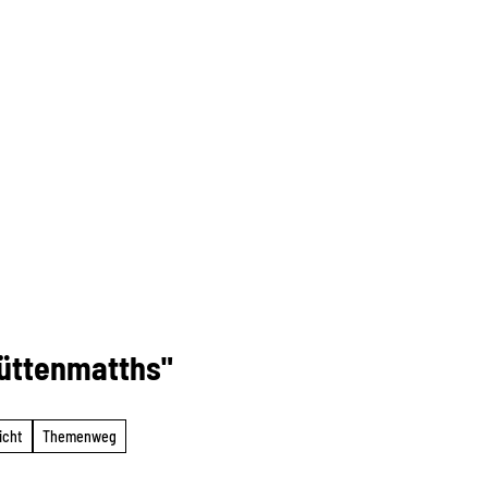
Hüttenmatths"
icht
Themenweg