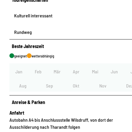
Kulturell interessant
Rundweg
Beste Jahreszeit
geeignet
wetterabhängig
Jan
Feb
Mär
Apr
Mai
Jun
Aug
Sep
Okt
Nov
De
Anreise & Parken
Anfahrt
Autobahn A4 bis Anschlussstelle Wilsdruff, von dort der
Ausschilderung nach Tharandt folgen