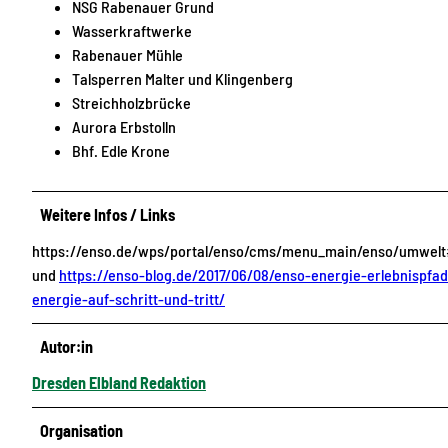
NSG Rabenauer Grund
Wasserkraftwerke
Rabenauer Mühle
Talsperren Malter und Klingenberg
Streichholzbrücke
Aurora Erbstolln
Bhf. Edle Krone
Weitere Infos / Links
https://enso.de/wps/portal/enso/cms/menu_main/enso/umwel
und
https://enso-blog.de/2017/06/08/enso-energie-erlebnispfad
energie-auf-schritt-und-tritt/
Autor:in
Dresden Elbland Redaktion
Organisation