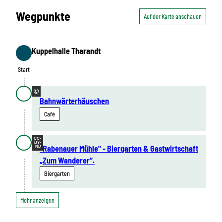
Wegpunkte
Auf der Karte anschauen
Kuppelhalle Tharandt
Start
Start
©
Bahnwärterhäuschen
Café
CC-
BY-
"Rabenauer Mühle" - Biergarten & Gastwirtschaft
ND
„Zum Wanderer“.
Biergarten
Mehr anzeigen