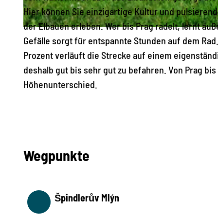
Hier können Sie einzigartige Kultur und pulsieren
der Elbauen erleben. Wer bis Prag radelt, lernt a
© Rainer Weisflog, Dresden Elbland
Gefälle sorgt für entspannte Stunden auf dem Rad
Prozent verläuft die Strecke auf einem eigenstän
deshalb gut bis sehr gut zu befahren. Von Prag bis
Höhenunterschied.
Wegpunkte
Špindlerův Mlýn
Start