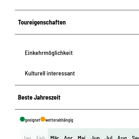
Toureigenschaften
Einkehrmöglichkeit
Kulturell interessant
Beste Jahreszeit
geeignet
wetterabhängig
Jan
Feb
Mär
Apr
Mai
Jun
Jul
Aug
Se