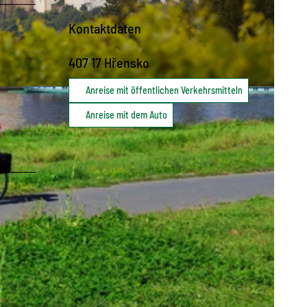
Kontaktdaten
407 17
Hřensko
Anreise mit öffentlichen Verkehrsmitteln
chsen mbH
Anreise mit dem Auto