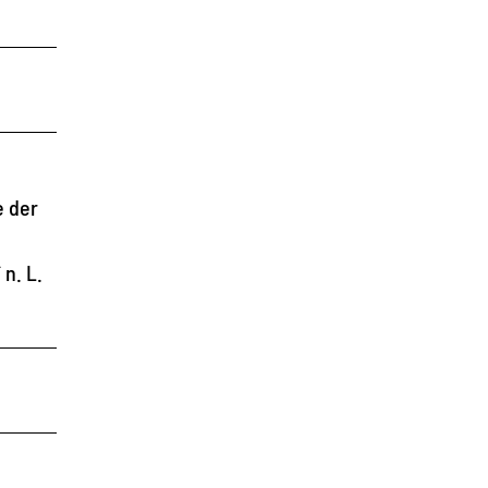
e der
n. L.