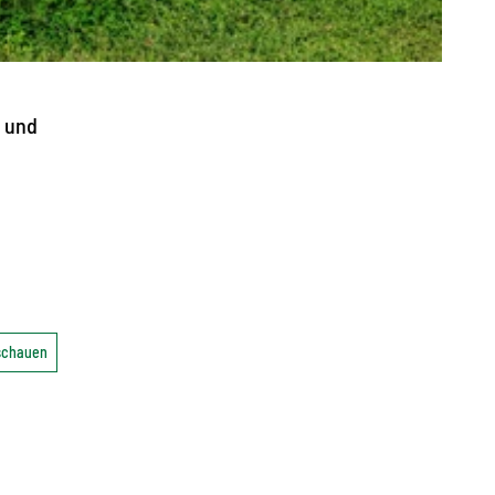
t und
nschauen