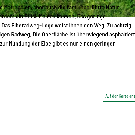
de Metropolen, aber auch die fast unberührte Natur
ußerdem ein Stück Moldau kennen. Das geringe
. Das Elberadweg-Logo weist Ihnen den Weg. Zu achtzig
digen Radweg. Die Oberfläche ist überwiegend asphaltier
 zur Mündung der Elbe gibt es nur einen geringen
Auf der Karte a