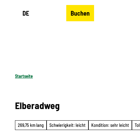
Z
DE
Buchen
u
Merkzettel
Suche
Menü
m
I
n
h
a
l
Startseite
t
Elberadweg
269,75 km lang
Schwierigkeit: leicht
Kondition: sehr leicht
To