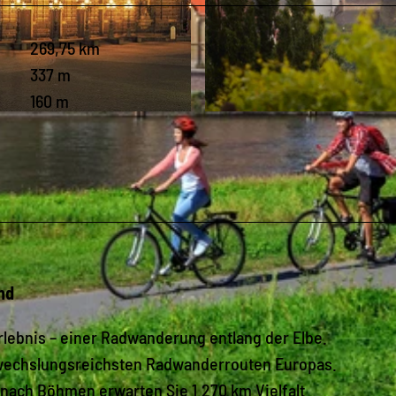
269,75 km
337 m
160 m
© Marcus Gloger, Tourismus Marketing Gesellschaft Sa
nd
lebnis – einer Radwanderung entlang der Elbe.
bwechslungsreichsten Radwanderrouten Europas.
ach Böhmen erwarten Sie 1.270 km Vielfalt.