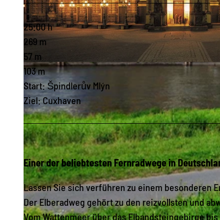
25:00 h
269 m
57 m
© Dittrich, Tourismus Marketing Gesellschaft Sachsen mbH
103 m
Start: Špindlerův Mlýn
Ziel: Cuxhaven
Einer der beliebtesten Fernradwege in Deutschla
Lassen Sie sich verführen zu einem besonderen Er
Der Elberadweg gehört zu den reizvollsten und a
Vom Wattenmeer über das Elbandsteingebirge bis n