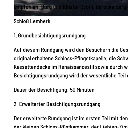
Empfohlen: Burg und Kloster Oybin, Barocke Bergk
© Tourismuszentrum Naturpark Zittauer Gebirge, Das Landschaftswunderland Oberlausitz |
CC-BY-SA
Schloß Lemberk:
1. Grundbesichtigungsrundgang
Auf diesem Rundgang wird den Besuchern die Gesch
original erhaltene Schloss-Pfingstkapelle, die Sch
Kassettendecke im Renaissancestil sowie durch 
Besichtigungsrundgang wird der wesentliche Teil
Dauer der Besichtigung: 50 Minuten
2. Erweiterter Besichtigungsrundgang
Der erweiterte Rundgang ist im ersten Teil mit de
der kleinen Schloss-Rüstkammer, der Liebieg-Zim