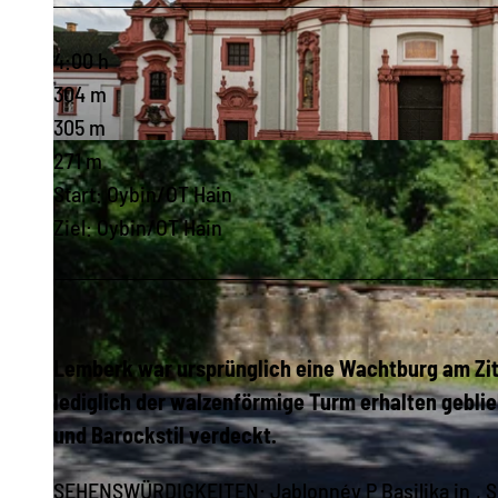
4:00 h
304 m
305 m
© Tourismuszentrum Naturpark Zittauer Gebirge, Das Landschaftswunderland Oberlausitz |
CC-BY-SA
271 m
Start: Oybin/OT Hain
Ziel: Oybin/OT Hain
Lemberk war ursprünglich eine Wachtburg am Zitt
lediglich der walzenförmige Turm erhalten gebli
und Barockstil verdeckt.
SEHENSWÜRDIGKEITEN: Jablonnév.P Basilika in., S