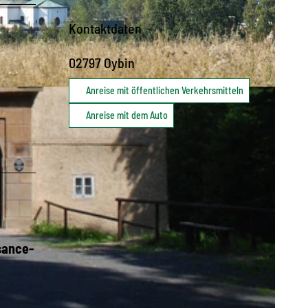
Kontaktdaten
02797
Oybin
Anreise mit öffentlichen Verkehrsmitteln
andschaftswunderland Oberlausitz |
CC-BY-SA
Anreise mit dem Auto
sance-