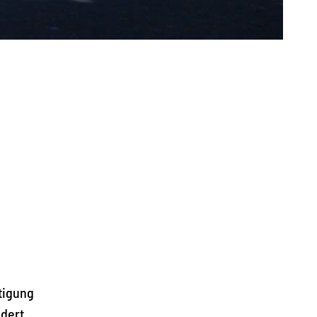
tigung
ndert