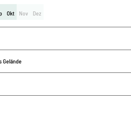
p
Okt
Nov
Dez
s Gelände