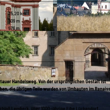
25,20 km
309 m
576 m
© Tourismuszentrum Naturpark Zittauer Gebirge, Das L
auer Handelsweg. Von der ursprünglichen Gestalt ist
eben, die übrigen Teile wurden von Umbauten im Renais
chloß Lemberk, über 1000-jährige Eibe Lückendorf,