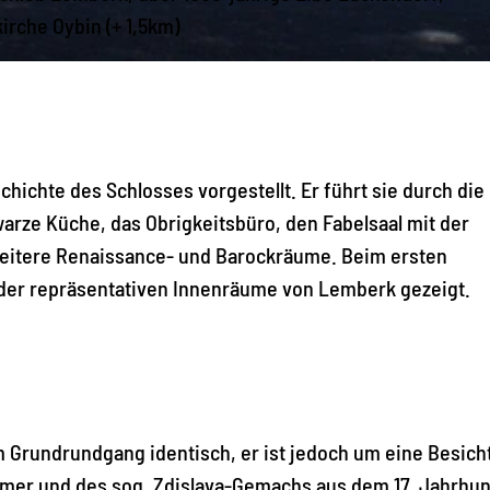
irche Oybin (+ 1,5km)
ichte des Schlosses vorgestellt. Er führt sie durch die
warze Küche, das Obrigkeitsbüro, den Fabelsaal mit der
weitere Renaissance- und Barockräume. Beim ersten
 der repräsentativen Innenräume von Lemberk gezeigt.
m Grundrundgang identisch, er ist jedoch um eine Besich
mer und des sog. Zdislava-Gemachs aus dem 17. Jahrhu