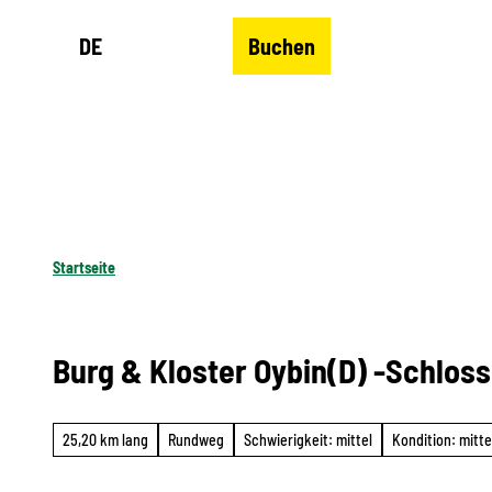
Z
DE
Buchen
u
Merkzettel
Suche
Menü
m
I
n
h
a
l
Startseite
t
Burg & Kloster Oybin(D) -Schlos
25,20 km lang
Rundweg
Schwierigkeit: mittel
Kondition: mitte