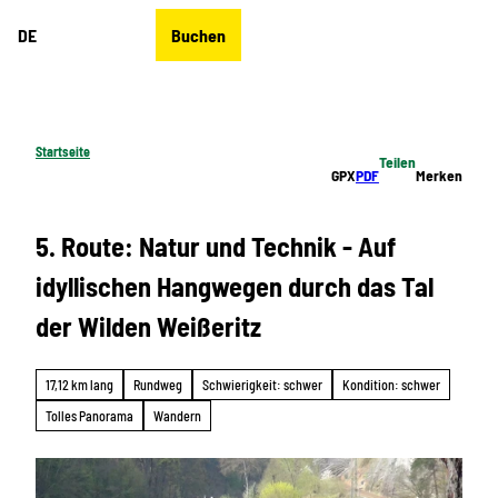
Z
DE
Buchen
u
Merkzettel
Suche
Menü
m
I
n
h
Startseite
Teilen
a
GPX
PDF
Merken
l
t
5. Route: Natur und Technik - Auf
idyllischen Hangwegen durch das Tal
der Wilden Weißeritz
17,12 km lang
Rundweg
Schwierigkeit: schwer
Kondition: schwer
Tolles Panorama
Wandern