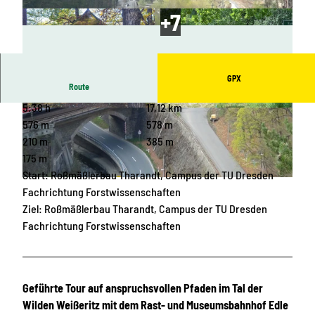
GPX
Route
5:38 h
17,12 km
© Tilo Harder, Stadt Freital |
CC-BY-SA
© Alexander Jäkel, Gunter Fichte |
CC-BY-ND
576 m
578 m
210 m
385 m
175 m
Start: Roßmäßlerbau Tharandt, Campus der TU Dresden
© Geopark Sachsens Mitte, Gunter Fichte |
CC-BY-ND
Fachrichtung Forstwissenschaften
Ziel: Roßmäßlerbau Tharandt, Campus der TU Dresden
Fachrichtung Forstwissenschaften
Geführte Tour auf anspruchsvollen Pfaden im Tal der
Wilden Weißeritz mit dem Rast- und Museumsbahnhof Edle