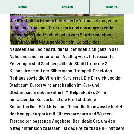
Das natürliche Heilmittel ist ein Thermalwasser aus 1.300 m
Route
Anrufen
Website
Tiefe.
© Riff Resort | KI-optimiert
© TMGS/Fouad Vollmer
Die Kurstadt im Grünen bietet beste Voraussetzungen für
Ruhe und Erholung. Der Kurpark und das angrenzende
Landschaftsschutzgebiet laden zum Spazierengehen,
Radfahren und Naturgenießen ein. Leipzig, das
Neuseenland und das Muldental befinden sich ganz in der
© TMGS/Fouad Vollmer
Nähe und sind immer einen Ausflug wert. Interessante
Zeitzeugen sind Sachsens älteste Stadtkirche die St.
Kilianskirche mit der Silbermann-Trampeli-Orgel, das
Rathaus sowie die Villen im Kurviertel. Die Entwicklung der
Stadt zum Kurort wird anschaulich im Kur- und
Stadtmuseum dokumentiert. Mittelpunkt des 24 ha
umfassenden Kurparks ist die Freilichtbühne
Schmetterling. Für Aktive und Gesundheitsbewusste bietet
der Kneipp-Kurpark mit Fitnessparcours und Wasser-
Tretbecken passende Angebote. Der ideale Ort, um den
Alltag hinter sich zu lassen, ist das Freizeitbad RIFF mit dem