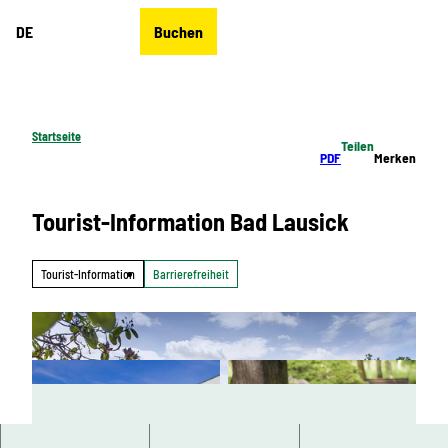
Z
DE
Buchen
u
Merkzettel
Suche
Menü
m
I
n
h
Startseite
Teilen
a
PDF
Merken
l
t
Tourist-Information Bad Lausick
Tourist-Information
Barrierefreiheit