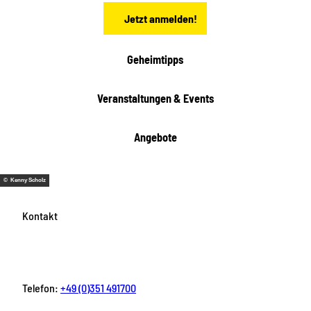
n
t
Jetzt anmelden!
e
h
e
i
Geheimtipps
t
e
Veranstaltungen & Events
n
Angebote
© Kenny Scholz
Kontakt
Telefon:
+49 (0)351 491700