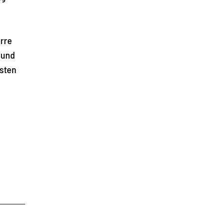
erre
 und
hsten