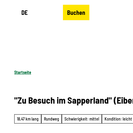
Z
DE
Buchen
u
Merkzettel
Suche
Menü
m
I
n
h
a
l
Startseite
t
"Zu Besuch im Sapperland" (Eibe
18,47 km lang
Rundweg
Schwierigkeit: mittel
Kondition: leicht