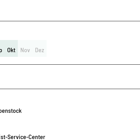
p
Okt
Nov
Dez
ibenstock
ist-Service-Center