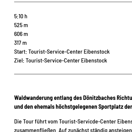
5:10 h
525 m
606 m
317 m
Start: Tourist-Service-Center Eibenstock
Ziel: Tourist-Service-Center Eibenstock
Waldwanderung entlang des Dönitzbaches Richtun
und den ehemals höchstgelegenen Sportplatz de
Die Tour führt vom Tourist-Servicde-Center Eibe
zusammenfließen. Auf zunächst ständig ansteigen