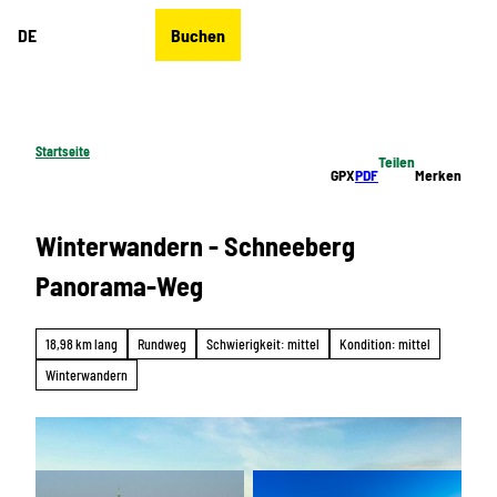
Z
DE
Buchen
u
Merkzettel
Suche
Menü
m
I
n
h
Startseite
Teilen
a
GPX
PDF
Merken
l
t
Winterwandern - Schneeberg
Panorama-Weg
18,98 km lang
Rundweg
Schwierigkeit: mittel
Kondition: mittel
Winterwandern