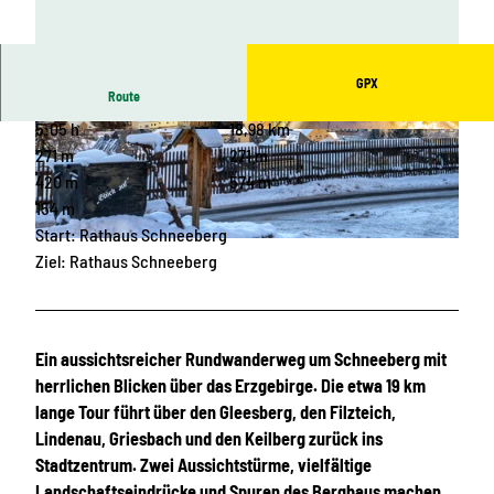
GPX
Route
5:05 h
18,98 km
© Stadt Schneeberg
© Erlebnisheimat Erzgebirge |
CC-BY-SA
271 m
271 m
420 m
574 m
154 m
Start: Rathaus Schneeberg
© Daniel Leistner, Stadt Schneeberg |
CC-BY-SA
Ziel: Rathaus Schneeberg
Ein aussichtsreicher Rundwanderweg um Schneeberg mit
herrlichen Blicken über das Erzgebirge. Die etwa 19 km
lange Tour führt über den Gleesberg, den Filzteich,
Lindenau, Griesbach und den Keilberg zurück ins
Stadtzentrum. Zwei Aussichtstürme, vielfältige
Landschaftseindrücke und Spuren des Bergbaus machen