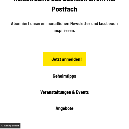
e
k
Postfach
n
e
i
n
n
S
Abonniert unseren monatlichen Newsletter und lasst euch
a
inspirieren.
c
h
s
e
n
Jetzt anmelden!
Geheimtipps
Veranstaltungen & Events
Angebote
© Kenny Scholz