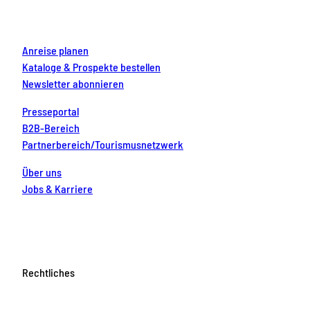
k
a
s
n
m
t
Anreise planen
Kataloge & Prospekte bestellen
Newsletter abonnieren
Presseportal
B2B-Bereich
Partnerbereich/Tourismusnetzwerk
Über uns
Jobs & Karriere
Rechtliches