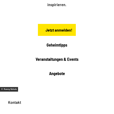
a
inspirieren.
c
h
s
e
n
Jetzt anmelden!
Geheimtipps
Veranstaltungen & Events
Angebote
© Kenny Scholz
Kontakt