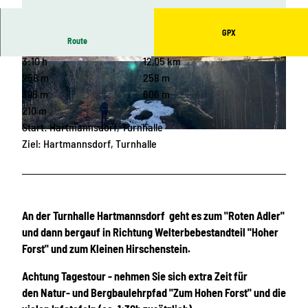
GPX
Route
3:10 h
12,05 km
© Christfried Nicolaus, Hartmannsdorf, Erlebni
© Christfried Nicolaus, Hartmannsdorf, Erlebni
sheimat Erzgebirge
sheimat Erzgebirge
258 m
258 m
396 m
606 m
210 m
Start: Hartmannsdorf, Turnhalle
© Christfried Nicolaus, Hartmannsdorf, Erlebnisheimat Erzgebirge
Ziel: Hartmannsdorf, Turnhalle
An der Turnhalle Hartmannsdorf geht es zum "Roten Adler"
und dann bergauf in Richtung Welterbebestandteil "Hoher
Forst" und zum Kleinen Hirschenstein.
Achtung Tagestour - nehmen Sie sich extra Zeit für
den Natur- und Bergbaulehrpfad "Zum Hohen Forst" und die