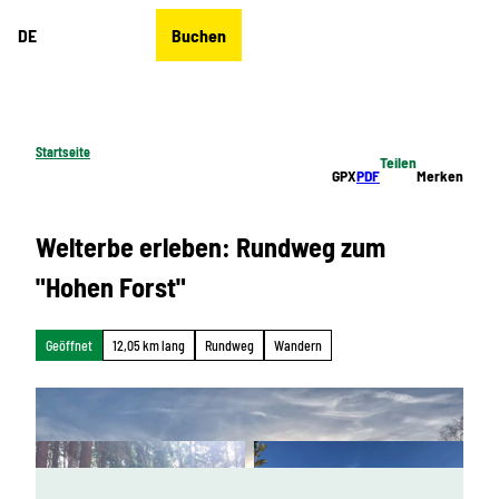
Z
DE
Buchen
u
Merkzettel
Suche
Menü
m
I
n
h
Startseite
Teilen
a
GPX
PDF
Merken
l
t
Welterbe erleben: Rundweg zum
"Hohen Forst"
Geöffnet
12,05 km lang
Rundweg
Wandern