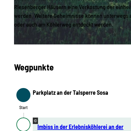
Riesenberger Häusern eine Verkostung der einhe
werden. Weitere Geheimnisse können unterwegs a
© Tourist-Service-Center Eibenstock
oder auch am Köhlerweg entdeckt werden.
© Tourist-Service-Center Eibenstock
Wegpunkte
Parkplatz an der Talsperre Sosa
Start
Start
©
Imbiss in der Erlebnisköhlerei an der