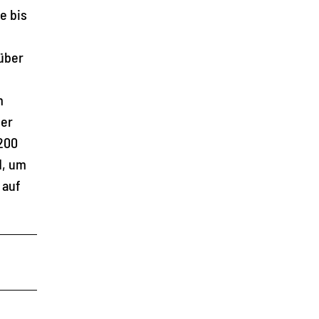
e bis
 über
m
der
 200
d, um
 auf