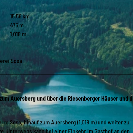
15,56 km
475 m
1.018 m
lerei Sosa
zum Auersberg und über die Riesenberger Häuser und d
erre Sosa, hinauf zum Auersberg (1.018 m) und weiter zu
e. Unterwegs kann bei einer Einkehr im Gasthof an den