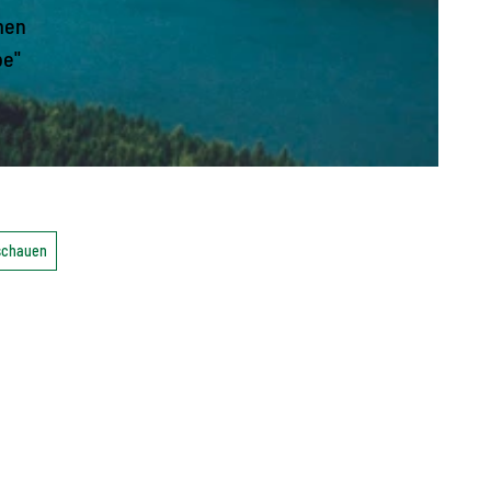
men
be"
nschauen