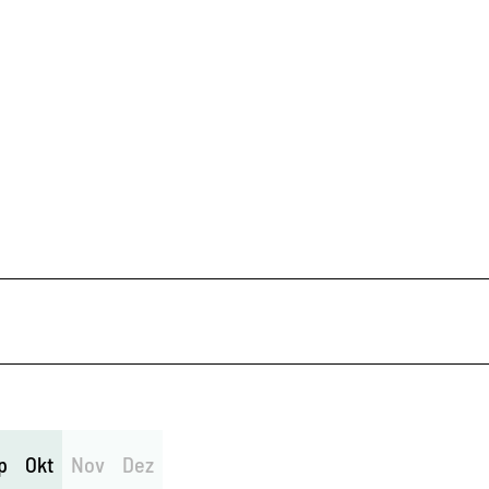
p
Okt
Nov
Dez