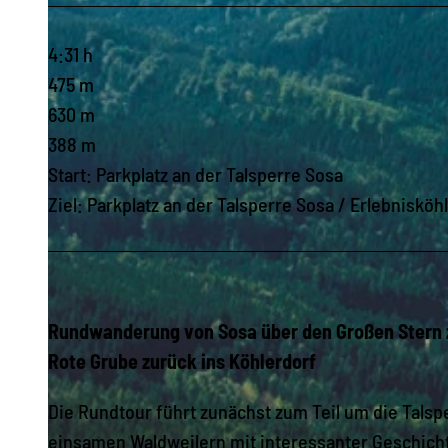
4:31 h
475 m
630 m
388 m
Start: Parkplatz an der Talsperre Sosa
Ziel: Parkplatz an der Talsperre Sosa / Erlebnisköh
Rundwanderung von Sosa über den Großen Stern 
Rote Grube zurück ins Köhlerdorf
Die Rundtour führt zunächst zum Teil um die Talsp
einsamen Waldweilern mit interessanter Geschicht