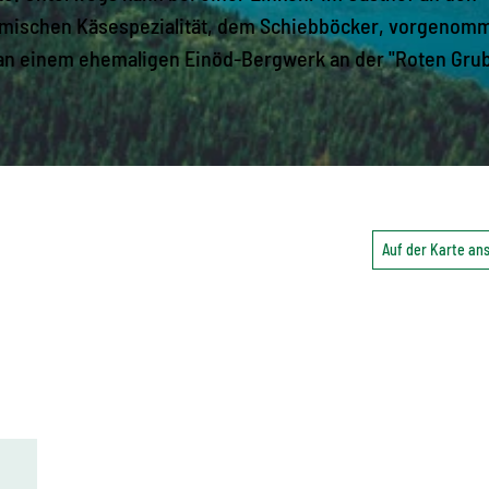
imischen Käsespezialität, dem Schiebböcker, vorgenom
n einem ehemaligen Einöd-Bergwerk an der "Roten Gru
Auf der Karte a