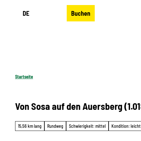
Z
DE
Buchen
u
Merkzettel
Suche
Menü
m
I
n
h
a
l
Startseite
t
Von Sosa auf den Auersberg (1.0
15,56 km lang
Rundweg
Schwierigkeit: mittel
Kondition: leicht