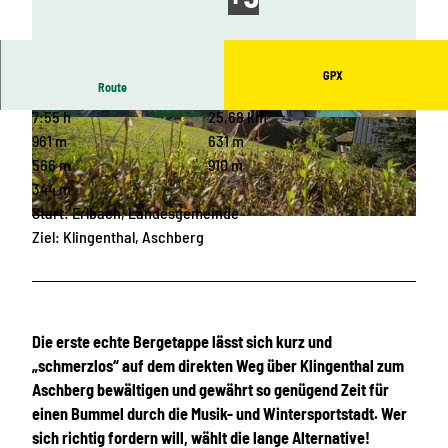
GPX
Route
7:55 h
25,68 km
© Tourist-Information Klingenthal |
© Archiv TVV / Christoph Beer |
CC-BY-SA
CC-BY-SA
961 m
631 m
566 m
910 m
344 m
Start: Erlbach, Landesgemeinde
© Archiv TVV / Christoph Beer |
CC-BY-SA
Ziel: Klingenthal, Aschberg
Die erste echte Bergetappe lässt sich kurz und
„schmerzlos“ auf dem direkten Weg über Klingenthal zum
Aschberg bewältigen und gewährt so genügend Zeit für
einen Bummel durch die Musik- und Wintersportstadt. Wer
sich richtig fordern will, wählt die lange Alternative!