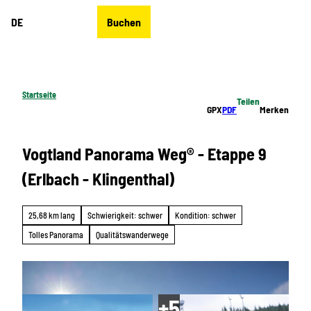
Z
DE
Buchen
u
Merkzettel
Suche
Menü
m
I
n
h
Startseite
Teilen
a
GPX
PDF
Merken
l
t
Vogtland Panorama Weg® - Etappe 9
(Erlbach - Klingenthal)
25,68 km lang
Schwierigkeit: schwer
Kondition: schwer
Tolles Panorama
Qualitätswanderwege