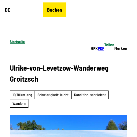
Z
DE
Buchen
u
Merkzettel
Suche
Menü
m
I
n
h
Startseite
Teilen
a
GPX
PDF
Merken
l
t
Ulrike-von-Levetzow-Wanderweg
Groitzsch
10,70 km lang
Schwierigkeit: leicht
Kondition: sehr leicht
Wandern