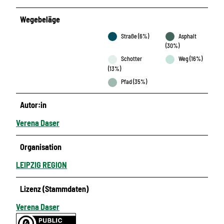
Wegebeläge
Straße (6%)
Asphalt
(30%)
Schotter
Weg (16%)
(13%)
Pfad (35%)
Autor:in
Verena Daser
Organisation
LEIPZIG REGION
Lizenz (Stammdaten)
Verena Daser