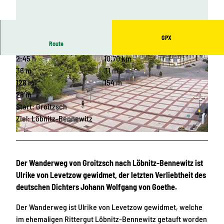
GPX
Route
2:45 h
10,70 km
36 m
31 m
128 m
154 m
26 m
Start: Groitzsch
© Christian Hüller, www.christianhueller.de, LEIPZIG REGION, C.Hüller |
CC-BY
Ziel: Löbnitz-Bennewitz
© TV LN, LEIPZIG REGION
Der Wanderweg von Groitzsch nach Löbnitz-Bennewitz ist
Ulrike von Levetzow gewidmet, der letzten Verliebtheit des
deutschen Dichters Johann Wolfgang von Goethe.
Der Wanderweg ist Ulrike von Levetzow gewidmet, welche
im ehemaligen Rittergut Löbnitz-Bennewitz getauft worden