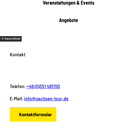
Veranstaltungen & Events
Angebote
© Kenny Scholz
Kontakt
Telefon:
+49 (0)351 491700
E-Mail:
info@sachsen-tour.de
Kontaktformular
F
I
Y
P
L