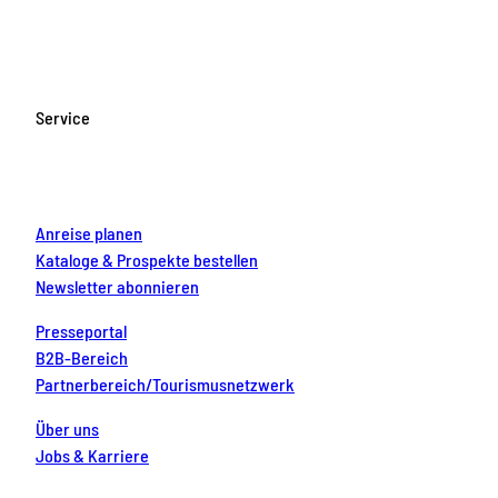
a
n
o
i
i
c
s
u
n
n
e
t
T
t
k
b
a
u
e
e
o
g
b
r
d
Service
o
r
e
e
i
k
a
s
n
m
t
Anreise planen
Kataloge & Prospekte bestellen
Newsletter abonnieren
Presseportal
B2B-Bereich
Partnerbereich/Tourismusnetzwerk
Über uns
Jobs & Karriere