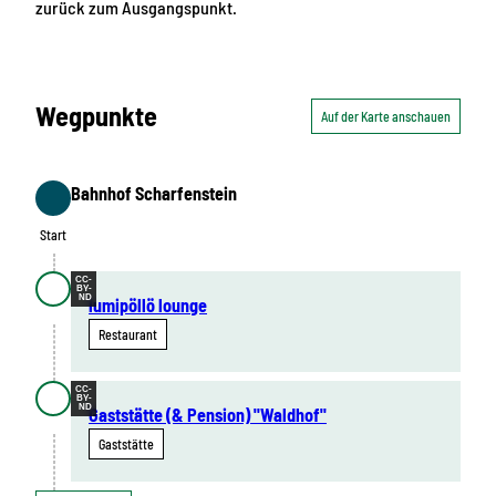
zurück zum Ausgangspunkt.
Wegpunkte
Auf der Karte anschauen
Bahnhof Scharfenstein
Start
Start
CC-
BY-
ND
lumipöllö lounge
Restaurant
CC-
BY-
ND
Gaststätte (& Pension) "Waldhof"
Gaststätte