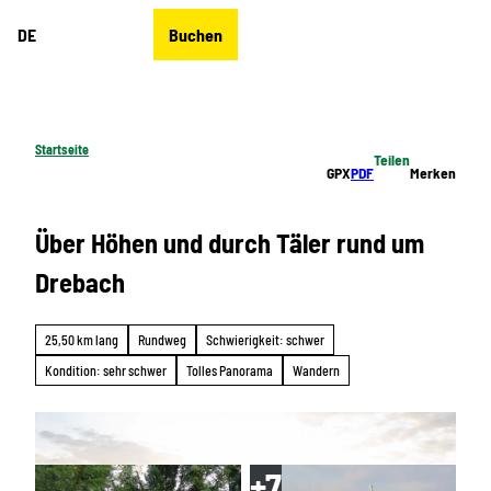
Z
DE
Buchen
u
Merkzettel
Suche
Menü
m
I
n
h
Startseite
Teilen
a
GPX
PDF
Merken
l
t
Über Höhen und durch Täler rund um
Drebach
25,50 km lang
Rundweg
Schwierigkeit: schwer
Kondition: sehr schwer
Tolles Panorama
Wandern