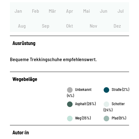
Jan
Feb
Mär
Apr
Mai
Jun
Jul
Aug
Sep
Okt
Nov
Dez
Ausrüstung
Bequeme Trekkingschuhe empfehlenswert.
Wegebeläge
Unbekannt
Straße (2%)
(4%)
Asphalt (26%)
Schotter
(24%)
Weg (35%)
Pfad (9%)
Autor:in