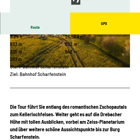
GPX
Route
7:25 h
25,50 km
© Greifensteinregion |
CC-BY-ND
© Corinna Bergelt |
CC-BY-ND
633 m
633 m
335 m
542 m
207 m
Start: Bahnhof Scharfenstein
© Patrick Eichler, Greifensteinregion |
CC-BY-ND
Ziel: Bahnhof Scharfenstein
Die Tour führt Sie entlang des romantischen Zschopautals
zum Kellerlochfelsen. Weiter geht es auf die Drebacher
Höhe mit tollen Ausblicken, vorbei am Zeiss-Planetarium
und über weitere schöne Aussichtspunkte bis zur Burg
Scharfenstein.