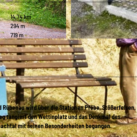
14,74 km
294 m
719 m
© Matthias Drechsel, Olbernhau - Mitten im Erzgebirge
 Rübenau wird über die Stationen Pföbe, Stößerfelsen, 
g tangiert den Wettinplatz und das Denkmal des
lbachtal mit seinen Besonderheiten begangen.