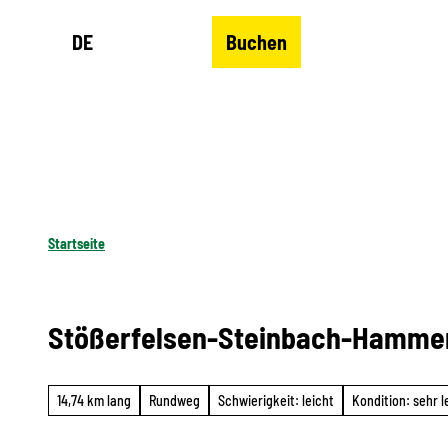
Z
DE
Buchen
u
Merkzettel
Suche
Menü
m
I
n
h
a
l
Startseite
t
Stößerfelsen-Steinbach-Hamme
14,74 km lang
Rundweg
Schwierigkeit: leicht
Kondition: sehr l