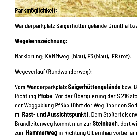
Parkmöglichkeit:
© Matthias Drechsel, Olbernhau - Mitten im Erzgebirge
Wanderparkplatz Saigerhüttengelände Grünthal bz
Wegekennzeichnung:
Markierung: KAMMweg (blau), E3 (blau), EB (rot),
Wegeverlauf (Rundwanderweg):
Vom Wanderparkplatz
Saigerhüttengelände
bzw. B
Richtung
Pföbe
. Vor der Überquerung der S 216 st
der Weggablung Pföbe führt der Weg über den Se
m, Rast- und Aussichtspunkt)
. Dem Stößerfelsen
Brandleitenweg kommt man zur
Steinbach
, dort 
zum
Hammerweg
in Richtung Olbernhau vorbei a