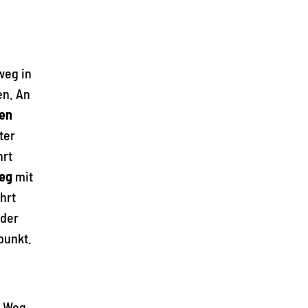
eg in
en. An
sen
ter
hrt
eg
mit
hrt
 der
punkt.
e Weg