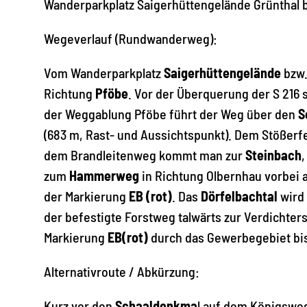
Wanderparkplatz Saigerhüttengelände Grünthal 
Wegeverlauf (Rundwanderweg):
Vom Wanderparkplatz
Saigerhüttengelände
bzw.
Richtung
Pföbe
. Vor der Überquerung der S 216 
der Weggablung Pföbe führt der Weg über den
S
(683 m, Rast- und Aussichtspunkt). Dem Stößerf
dem Brandleitenweg kommt man zur
Steinbach
zum
Hammerweg
in Richtung Olbernhau vorbei
der Markierung
EB (rot)
. Das
Dörfelbachtal
wird 
der befestigte Forstweg talwärts zur Verdichte
Markierung
EB(rot)
durch das Gewerbegebiet bi
Alternativroute / Abkürzung:
Kurz vor den
Schaaldenkma
l auf dem Königsweg